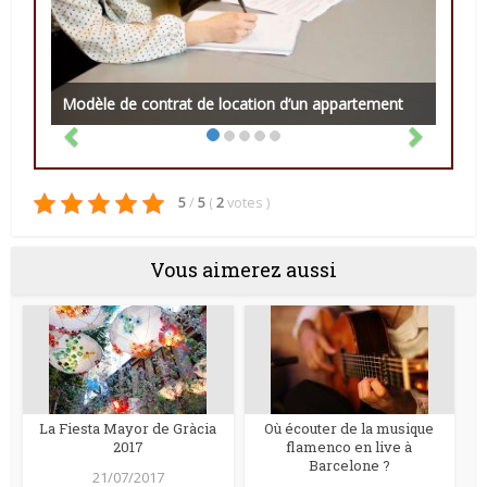
Modèle de contrat de location d’un appartement
5
/
5
(
2
votes
)
Vous aimerez aussi
La Fiesta Mayor de Gràcia
Où écouter de la musique
2017
flamenco en live à
Barcelone ?
21/07/2017