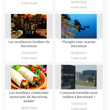
16/03/2022
4 min read
4 min read
Les meilleures fondues de
Plongée sous-marine
Barcelone
Barcelone
13/03/2019
03/04/2017
4 min read
3 min read
Les meilleurs restaurants
Comment travailler pour
mexicains de Barcelona,
Inditex à Barcelone ?
ándale!
10/03/2016
08/05/2020
3 min read