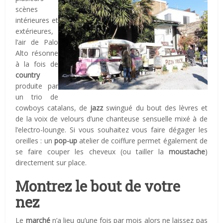
scènes
intérieures et
extérieures,
l’air de Palo
Alto résonne
à la fois de
country
produite par
un trio de
cowboys catalans, de
jazz
swingué du bout des lèvres et
de la voix de velours d’une chanteuse sensuelle mixé à de
l’electro-lounge. Si vous souhaitez vous faire dégager les
oreilles : un
pop-up
atelier de coiffure permet également de
se faire couper les cheveux (ou tailler la
moustache
)
directement sur place.
Montrez le bout de votre
nez
Le
marché
n’a lieu qu’une fois par mois alors ne laissez pas