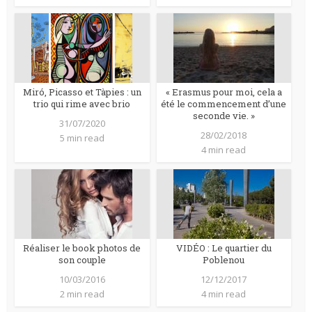
Miró, Picasso et Tàpies : un
« Erasmus pour moi, cela a
trio qui rime avec brio
été le commencement d’une
seconde vie. »
31/07/2020
28/02/2018
5 min read
4 min read
Réaliser le book photos de
VIDÉO : Le quartier du
son couple
Poblenou
10/03/2016
12/12/2017
2 min read
4 min read