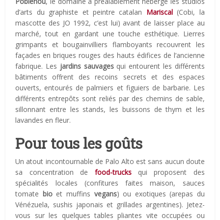
Poblenou
, le domaine a préalablement hébergé les studios
d’arts du graphiste et peintre catalan
Mariscal
(Cobi, la
mascotte des JO 1992, c’est lui) avant de laisser place au
marché, tout en gardant une touche esthétique. Lierres
grimpants et bougainvilliers flamboyants recouvrent les
façades en briques rouges des hauts édifices de l’ancienne
fabrique. Les
jardins sauvages
qui entourent les différents
bâtiments offrent des recoins secrets et des espaces
ouverts, entourés de palmiers et figuiers de barbarie. Les
différents entrepôts sont reliés par des chemins de sable,
sillonnant entre les stands, les buissons de thym et les
lavandes en fleur.
Pour tous les goûts
Un atout incontournable de Palo Alto est sans aucun doute
sa concentration de
food-trucks
qui proposent des
spécialités locales (confitures faites maison, sauces
tomate
bio
et muffins
vegans
) ou exotiques (arepas du
Vénézuela, sushis japonais et grillades argentines). Jetez-
vous sur les quelques tables pliantes vite occupées ou