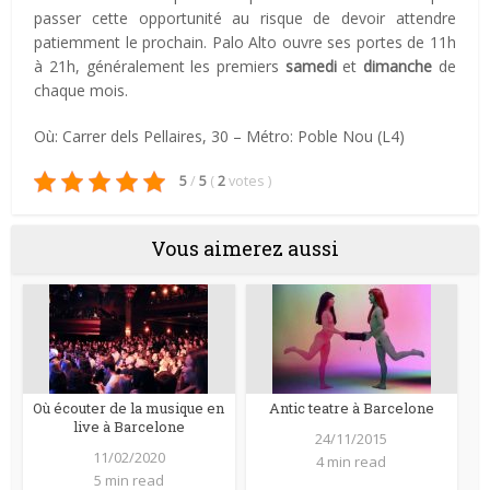
passer cette opportunité au risque de devoir attendre
patiemment le prochain. Palo Alto ouvre ses portes de 11h
à 21h, généralement les premiers
samedi
et
dimanche
de
chaque mois.
Où:
Carrer dels Pellaires, 30 – Métro: Poble Nou (L4)
5
/
5
(
2
votes
)
Vous aimerez aussi
Où écouter de la musique en
Antic teatre à Barcelone
live à Barcelone
24/11/2015
11/02/2020
4 min read
5 min read