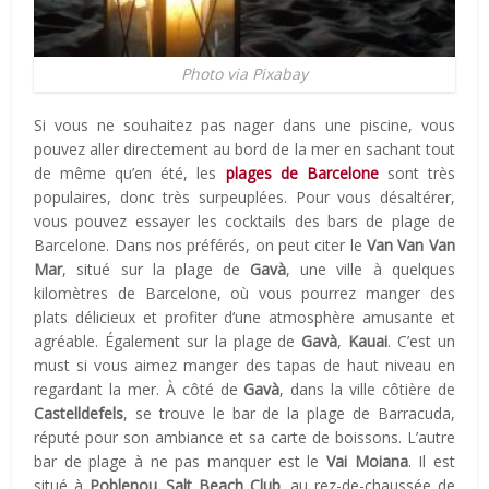
Photo via Pixabay
Si vous ne souhaitez pas nager dans une piscine, vous
pouvez aller directement au bord de la mer en sachant tout
de même qu’en été, les
plages de Barcelone
sont très
populaires, donc très surpeuplées. Pour vous désaltérer,
vous pouvez essayer les cocktails des bars de plage de
Barcelone. Dans nos préférés, on peut citer le
Van Van Van
Mar
, situé sur la plage de
Gavà
, une ville à quelques
kilomètres de Barcelone, où vous pourrez manger des
plats délicieux et profiter d’une atmosphère amusante et
agréable. Également sur la plage de
Gavà
,
Kauai
. C’est un
must si vous aimez manger des tapas de haut niveau en
regardant la mer. À côté de
Gavà
, dans la ville côtière de
Castelldefels
, se trouve le bar de la plage de Barracuda,
réputé pour son ambiance et sa carte de boissons. L’autre
bar de plage à ne pas manquer est le
Vai Moiana
. Il est
situé à
Poblenou
.
Salt Beach Club
, au rez-de-chaussée de