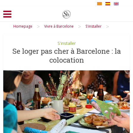
>
>
>
Homepage
Vivre à Barcelone
S'installer
S'installer
Se loger pas cher à Barcelone : la
colocation