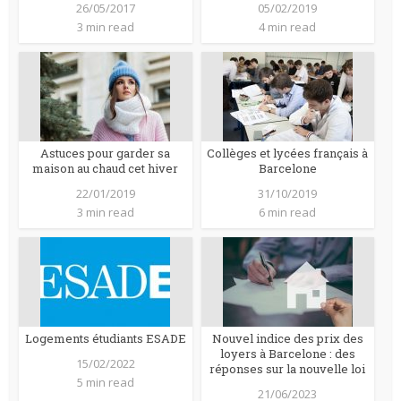
26/05/2017
05/02/2019
3 min read
4 min read
Astuces pour garder sa
Collèges et lycées français à
maison au chaud cet hiver
Barcelone
22/01/2019
31/10/2019
3 min read
6 min read
Logements étudiants ESADE
Nouvel indice des prix des
loyers à Barcelone : des
15/02/2022
réponses sur la nouvelle loi
5 min read
21/06/2023