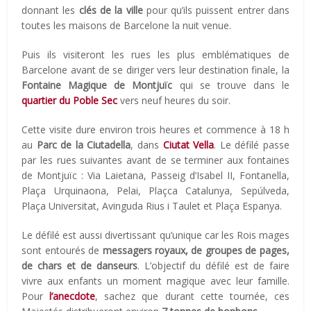
donnant les
clés de la ville
pour qu’ils puissent entrer dans
toutes les maisons de Barcelone la nuit venue.
Puis ils visiteront les rues les plus emblématiques de
Barcelone avant de se diriger vers leur destination finale, la
Fontaine Magique de Montjuïc
qui se trouve dans le
quartier du Poble Sec
vers neuf heures du soir.
Cette visite dure environ trois heures et commence à 18 h
au
Parc de la Ciutadella
, dans
Ciutat Vella
. Le défilé passe
par les rues suivantes avant de se terminer aux fontaines
de Montjuïc : Via Laietana, Passeig d’Isabel II, Fontanella,
Plaça Urquinaona, Pelai, Plaçca Catalunya, Sepúlveda,
Plaça Universitat, Avinguda Rius i Taulet et Plaça Espanya.
Le défilé est aussi divertissant qu’unique car les Rois mages
sont entourés de
messagers royaux, de groupes de pages,
de chars et de danseurs
. L’objectif du défilé est de faire
vivre aux enfants un moment magique avec leur famille.
Pour
l’anecdote
, sachez que durant cette tournée, ces