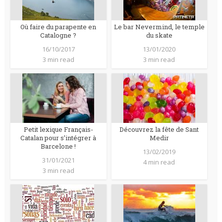
Où faire du parapente en
Le bar Nevermind, le temple
Catalogne ?
du skate
16/10/2017
13/01/2020
3 min read
3 min read
Petit lexique Français-
Découvrez la fête de Sant
Catalan pour s’intégrer à
Medir
Barcelone !
13/02/2019
31/01/2021
4 min read
3 min read