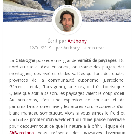
Écrit par
Anthony
12/01/2019
par
Anthony
4 min read
La
Catalogne
possède une grande
variété de paysages
. Du
nord au sud et d’est en ouest, on trouve des plages, des
montagnes, des rivières et des vallées qui font des quatre
provinces de la communauté autonome (Barcelone,
Gérone, Lérida, Tarragone), une région très touristique.
Quelle que soit la saison, les paysages valent le coup d’oeil.
Au printemps, c’est une explosion de couleurs et de
parfums tandis qu’en hiver, les arbres sont recouverts d’un
blanc manteau somptueux. Alors si vous aimez le froid et
souhaitez
profiter d’un week-end ou d’une pause hivernale
pour découvrir tout ce que la nature a à offrir, l’équipe de
ShBarcelona
vous présente des
paysages hivernaux