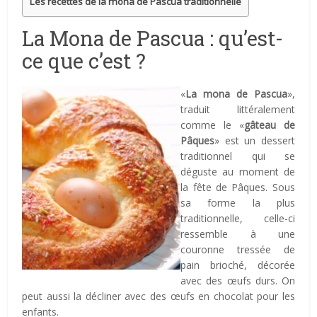
Les recettes de la mona de Pascua traditionnelle
La Mona de Pascua : qu’est-
ce que c’est ?
«
La
mona de Pascua
»,
traduit littéralement
comme le «
gâteau de
Pâques
» est un dessert
traditionnel qui se
déguste au moment de
la fête de Pâques. Sous
sa forme la plus
traditionnelle, celle-ci
ressemble à une
couronne tressée de
pain brioché, décorée
avec des œufs durs. On
peut aussi la décliner avec des œufs en chocolat pour les
enfants.