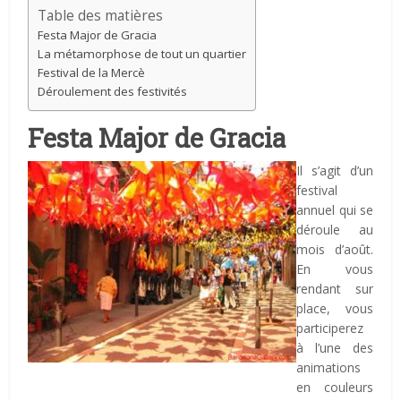
Table des matières
Festa Major de Gracia
La métamorphose de tout un quartier
Festival de la Mercè
Déroulement des festivités
Festa Major de Gracia
Il s’agit d’un
festival
annuel qui se
déroule au
mois d’août.
En vous
rendant sur
place, vous
participerez
à l’une des
animations
en couleurs