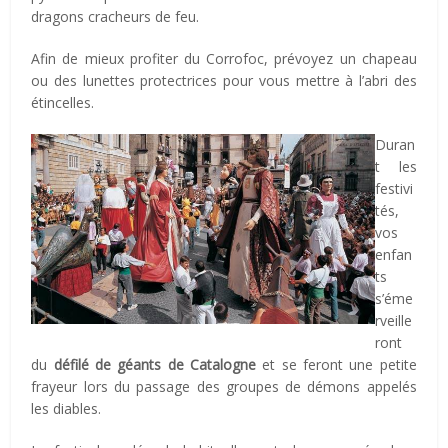
dragons cracheurs de feu.
Afin de mieux profiter du Corrofoc, prévoyez un chapeau
ou des lunettes protectrices pour vous mettre à l’abri des
étincelles.
Duran
t les
festivi
tés,
vos
enfan
ts
s’éme
rveille
ront
du
défilé de géants de Catalogne
et se feront une petite
frayeur lors du passage des groupes de démons appelés
les diables.