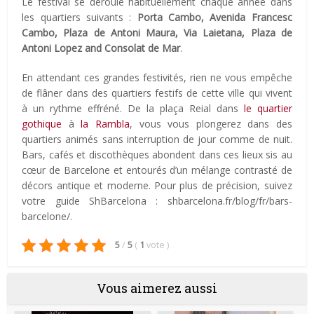
Le festival se déroule habituellement chaque année dans
les quartiers suivants :
Porta Cambo, Avenida Francesc
Cambo, Plaza de Antoni Maura, Via Laietana, Plaza de
Antoni Lopez and Consolat de Mar
.
En attendant ces grandes festivités, rien ne vous empêche
de flâner dans des quartiers festifs de cette ville qui vivent
à un rythme effréné. De la plaça Reial dans
le quartier
gothique
à
la Rambla
, vous vous plongerez dans des
quartiers animés sans interruption de jour comme de nuit.
Bars, cafés et discothèques abondent dans ces lieux sis au
cœur de Barcelone et entourés d’un mélange contrasté de
décors antique et moderne. Pour plus de précision, suivez
votre guide ShBarcelona : shbarcelona.fr/blog/fr/bars-
barcelone/.
5
/
5
(
1
vote
)
Vous aimerez aussi