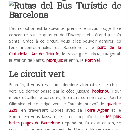
L’autre option est la suivante, prendre le circuit rouge. Il se
concentre sur le quartier de l’Eixample et s’étend jusqu’à
Sants. Grâce à ce circuit, vous allez pouvoir admirer les
lieux incontournables de Barcelone : le
parc de la
Ciutadella
, l’
Arc del Triunfo
, le Passeig de Gràcia, Diagonal,
la station de Sants,
Montjuic
et enfin, le
Port Vell
.
Le circuit vert
Et enfin, il vous reste une dernière alternative : le circuit
vert. Ce dernier passe par la côte jusqu’à
Poblenou
. Pour
mieux détailler le parcours, le circuit commence a Puerto
Olímpico et se dirige vers le “pueblo nuevo”, le
quartier
22@
, en traversant Glories avec sa
Torre Agbar
et le
Forum. En vous laissant jeter un coup d’oeil sur
les plus
belles plages de Barcelone
. Cependant, faites attention, ce
circuit fonctionne seulement de Mars à Novembre pour