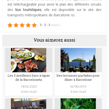
est téléchargeable pour avoir le plan des différents circuits
des
bus touristiques
, elle est disponible sur le site des
transports métropolitains de Barcelone: ici.
5
/
5
(
3
votes
)
Vous aimerez aussi
Les 5 meilleurs bars à tapas
Des terrasses parfaites pour
de la Barceloneta
dîner à Barcelone
18/02/2020
02/06/2019
4 min read
4 min read