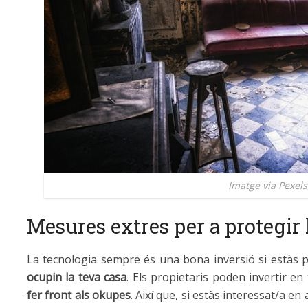
Imatge via Pexels
Mesures extres per a protegir 
La tecnologia sempre és una bona inversió si estàs
ocupin la teva casa
. Els propietaris poden invertir e
fer front als okupes
. Així que, si estàs interessat/a en