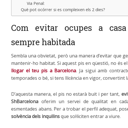
Via Penal:
Què pot ocórrer si es compleixen els 2 dies?
Com evitar ocupes a casa 
sempre habitada
Sembla una obvietat, però una manera d’evitar que gent
mantenir-ho habitat. Si aquest pis en qüestió, no és e
llogar el teu pis a Barcelona
. Ja sigui amb contract
temporades o bé, si tens llicència en vigor, convertint l
D’aquesta manera, el pis no estarà buit i per tant,
evi
ShBarcelona
oferim un servei de qualitat en cada
esmentades abans. Per a trobar el perfil adequat, pose
solvència dels inquilins
que sol·liciten entrar a viure.