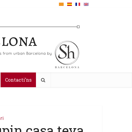
Contacti’ns
ri
pin casa teva