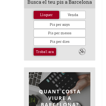
Busca el teu pis a Barcelona
Lloguer
Venda
Pis per anys
Pis per mesos
Pis per dies
Troba'l ara