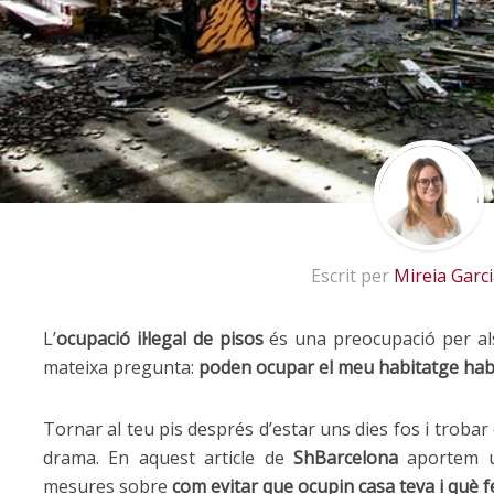
Escrit per
Mireia Garc
L’
ocupació il·legal de pisos
és una preocupació per al
mateixa pregunta:
poden ocupar el meu habitatge habit
Tornar al teu pis després d’estar uns dies fos i trobar
drama. En aquest article de
ShBarcelona
aportem un
mesures sobre
com evitar que ocupin casa teva i què f