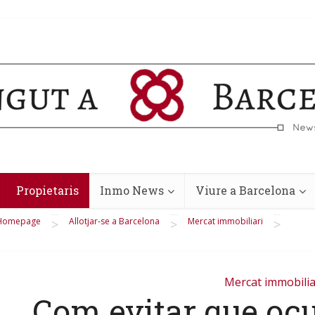
Propietaris
Inmo News
Viure a Barcelona
Homepage
Allotjar-se a Barcelona
Mercat immobiliari
>
>
>
Mercat immobilia
Com evitar que ocu