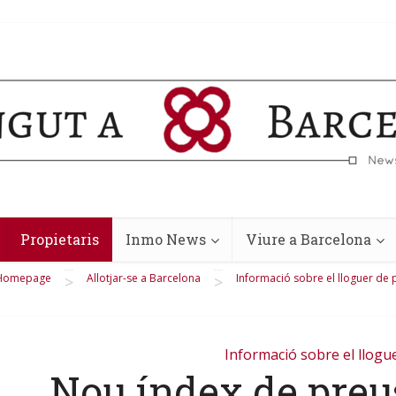
Propietaris
Inmo News
Viure a Barcelona
Homepage
Allotjar-se a Barcelona
Informació sobre el lloguer de 
>
>
Informació sobre el llogu
Nou índex de preus