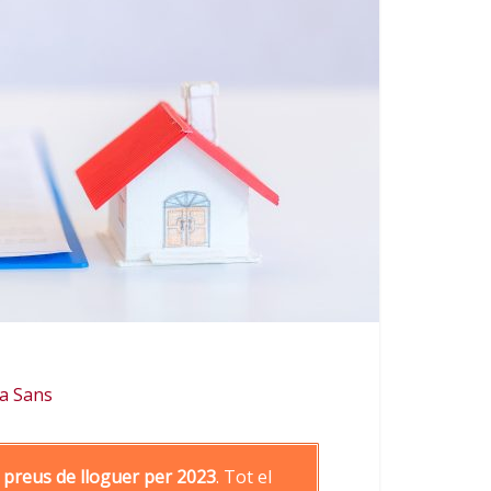
ia Sans
e preus de lloguer per 2023
. Tot el