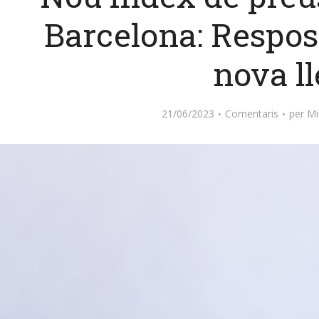
Barcelona: Respos
nova ll
21/06/2023
Comentaris
per
Mi