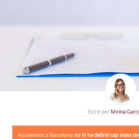
Escrit per
Mireia Garc
Actualment a Barcelona
no hi ha definit cap índex d