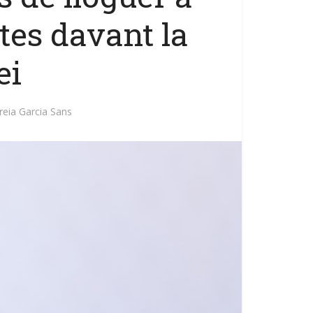
tes davant la
ei
reia Garcia Sans