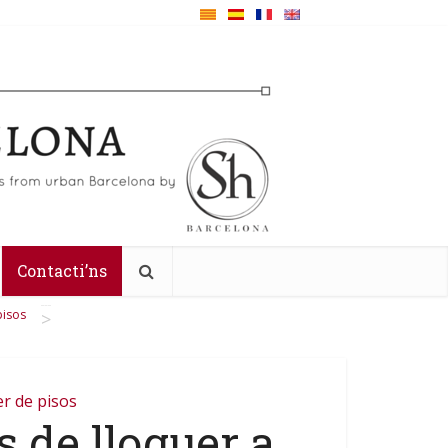
Contacti’ns
pisos
>
er de pisos
 de lloguer a