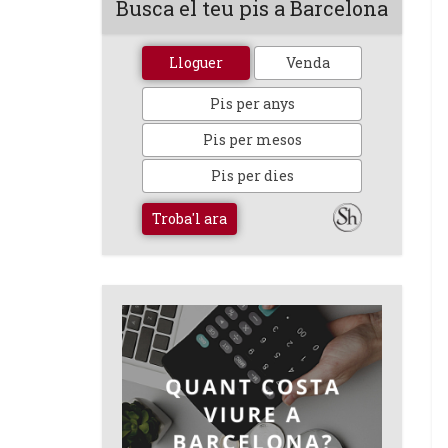
Busca el teu pis a Barcelona
Lloguer
Venda
Pis per anys
Pis per mesos
Pis per dies
Troba'l ara