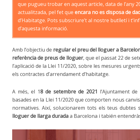
que pugueu trobar en aquest article, data de l’any 2
actualitzada, pel fet que
encara no es disposa de dad
d’Habitatge. Pots subscriure’t al nostre butlletí i 
d’aquesta informació.
Amb l’objectiu de
regular el preu del lloguer a Barcelo
referència de preus de lloguer
, que el passat 22 de s
l’aplicació de la Llei 11/2020, sobre les mesures urgen
els contractes d’arrendament d’habitatge.
A més, el 1
8 de setembre de 2021
l’Ajuntament de 
basades en la Llei 11/2020 que comporten nous canvis.
normatives. Així, solucionarem tots els teus dubtes 
lloguer de llarga durada
a Barcelona i tabién entendr