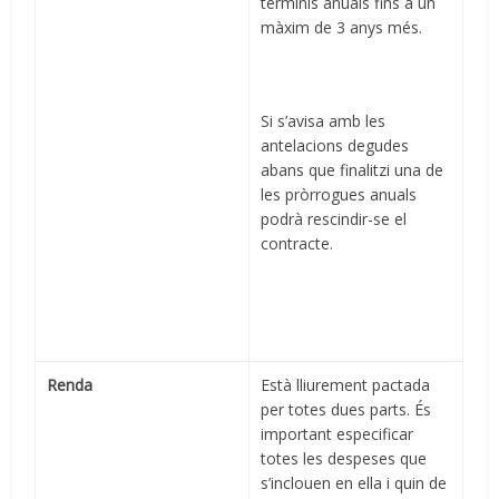
terminis anuals fins a un
màxim de 3 anys més.
Si s’avisa amb les
antelacions degudes
abans que finalitzi una de
les pròrrogues anuals
podrà rescindir-se el
contracte.
Renda
Està lliurement pactada
per totes dues parts. És
important especificar
totes les despeses que
s’inclouen en ella i quin de