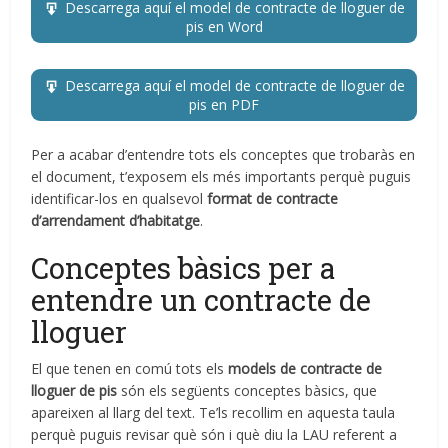
Descarrega aquí el model de contracte de lloguer de
pis en Word
Descarrega aquí el model de contracte de lloguer de
pis en PDF
Per a acabar d’entendre tots els conceptes que trobaràs en
el document, t’exposem els més importants perquè puguis
identificar-los en qualsevol
format de contracte
d’arrendament d’habitatge
.
Conceptes bàsics per a
entendre un contracte de
lloguer
El que tenen en comú tots els
models de contracte de
lloguer de pis
són els següents conceptes bàsics, que
apareixen al llarg del text. Te’ls recollim en aquesta taula
perquè puguis revisar què són i què diu la LAU referent a