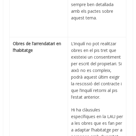
sempre ben detallada
amb els pactes sobre
aquest tema.
Obres de l’arrendatari en
L’inquilí no pot realitzar
l’habitatge
obres en el pis tret que
existeixi un consentiment
per escrit del propietari. Si
això no es compleix,
podrà aquest últim exigir
la rescissió del contracte i
que l’inquilí retorni al pis
l’estat anterior.
Hi ha clàusules
específiques en la LAU per
a les obres que es fan per
a adaptar l’habitatge per a