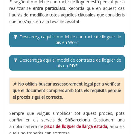
El següent model de contracte de lloguer està pensat per a
realitzar-se
entre particulars
. Recorda que en aquest cas
hauràs de
modificar totes aquelles clàusules que consideris
que no s’ajusten a la teva necessitat.
Descarrega aquí el model de contracte de lloguer de
pis en Word
Descarrega aquí el model de contracte de lloguer de
pis en PDF
📌 No oblidis buscar assessorament legal per a verificar
que el document compleix amb tots els requisits perquè
el procés sigui el correcte.
Sempre que vulguis simplificar tot aquest procés, pots
confiar en els serveis de
ShBarcelona
. Gestionem una
àmplia cartera de
pisos de lloguer de llarga estada
, amb els
quals no trobaràs cap sorpresa.