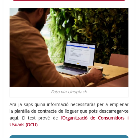
Foto via Unsplash
Ara ja saps quina informació necessitaràs per a emplenar
la
plantilla de contracte de lloguer que pots descarregar-te
aquí
. El text prové de
l’Organització de Consumidors i
Usuaris (OCU)
.