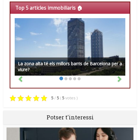
Top 5 articles immobiliaris 🏠
La zona alta té els millors barris de Barcelona per a
viure?
5
/
5
(
5
votes
)
Potser t'interessi