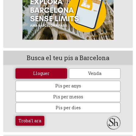
Busca el teu pis a Barcelona
Lloguer
Venda
Pis per anys
Pis per mesos
Pis per dies
Troba'l ara