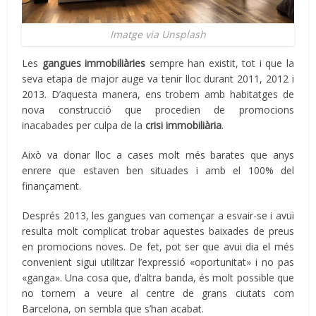
Imatge via Unsplash
Les
gangues immobiliàries
sempre han existit, tot i que la
seva etapa de major auge va tenir lloc durant 2011, 2012 i
2013. D’aquesta manera, ens trobem amb habitatges de
nova construcció que procedien de promocions
inacabades per culpa de la
crisi immobiliària
.
Això va donar lloc a cases molt més barates que anys
enrere que estaven ben situades i amb el 100% del
finançament.
Després 2013, les gangues van començar a esvair-se i avui
resulta molt complicat trobar aquestes baixades de preus
en promocions noves. De fet, pot ser que avui dia el més
convenient sigui utilitzar l’expressió «oportunitat» i no pas
«ganga». Una cosa que, d’altra banda, és molt possible que
no tornem a veure al centre de grans ciutats com
Barcelona, ​​on sembla que s’han acabat.