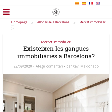
>
>
Homepage
Allotjar-se a Barcelona
Mercat immobiliari
>
Mercat immobiliari
Existeixen les gangues
immobiliàries a Barcelona?
22/09/2020
Afegir comentari
per
Xavi Maldonado