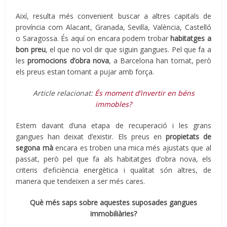
Així, resulta més convenient buscar a altres capitals de
província com Alacant, Granada, Sevilla, València, Castelló
o Saragossa. És aquí on encara podem trobar
habitatges a
bon preu
, el que no vol dir que siguin gangues. Pel que fa a
les
promocions d’obra nova
, a Barcelona han tornat, però
els preus estan tornant a pujar amb força.
Article relacionat:
És moment d’invertir en béns
immobles?
Estem davant d’una etapa de recuperació i les grans
gangues han deixat d’existir. Els preus en
propietats de
segona mà
encara es troben una mica més ajustats que al
passat, però pel que fa als habitatges d’obra nova, els
criteris d’eficiència energètica i qualitat són altres, de
manera que tendeixen a ser més cares.
Què més saps sobre aquestes suposades gangues
immobiliàries?