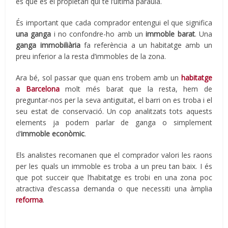
és que és el propietari qui té l’última paraula.
És important que cada comprador entengui el que significa
una ganga
i no confondre-ho amb un
immoble barat
. Una
ganga immobiliària
fa referència a un habitatge amb un
preu inferior a la resta d’immobles de la zona.
Ara bé, sol passar que quan ens trobem amb un
habitatge
a Barcelona
molt més barat que la resta, hem de
preguntar-nos per la seva antiguitat, el barri on es troba i el
seu estat de conservació. Un cop analitzats tots aquests
elements ja podem parlar de ganga o simplement
d’
immoble econòmic
.
Els analistes recomanen que el comprador valori les raons
per les quals un immoble es troba a un preu tan baix. I és
que pot succeir que l’habitatge es trobi en una zona poc
atractiva d’escassa demanda o que necessiti una àmplia
reforma
.