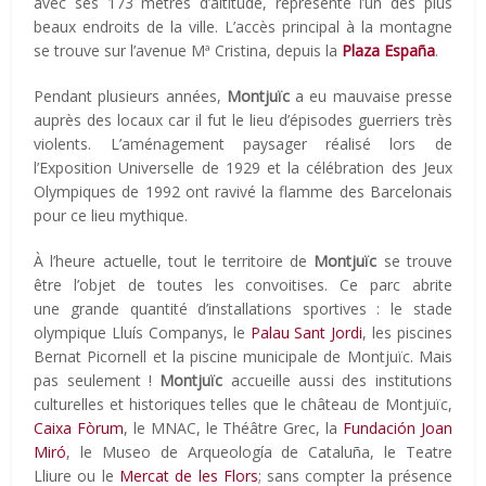
avec ses 173 mètres d’altitude, représente l’un des plus
beaux endroits de la ville. L’accès principal à la montagne
se trouve sur l’avenue Mª Cristina, depuis la
Plaza España
.
Pendant plusieurs années,
Montjuïc
a eu mauvaise presse
auprès des locaux car il fut le lieu d’épisodes guerriers très
violents. L’aménagement paysager réalisé lors de
l’Exposition Universelle de 1929 et la célébration des Jeux
Olympiques de 1992 ont ravivé la flamme des Barcelonais
pour ce lieu mythique.
À l’heure actuelle, tout le territoire de
Montjuïc
se trouve
être l’objet de toutes les convoitises. Ce parc abrite
une grande quantité d’installations sportives : le stade
olympique Lluís Companys, le
Palau Sant Jordi
, les piscines
Bernat Picornell et la piscine municipale de Montjuïc. Mais
pas seulement !
Montjuïc
accueille aussi des institutions
culturelles et historiques telles que le château de Montjuïc,
Caixa Fòrum
, le MNAC, le Théâtre Grec, la
Fundación Joan
Miró
, le Museo de Arqueología de Cataluña, le Teatre
Lliure ou le
Mercat de les Flors
; sans compter la présence