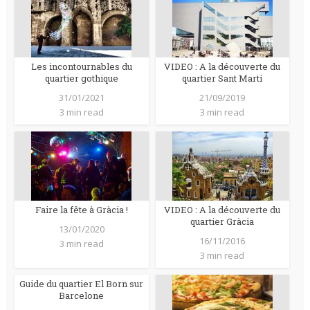
Les incontournables du
VIDEO : A la découverte du
quartier gothique
quartier Sant Martí
31/01/2021
21/09/2019
3 min read
3 min read
Faire la fête à Gràcia !
VIDEO : A la découverte du
quartier Gràcia
13/01/2020
16/11/2016
3 min read
3 min read
Guide du quartier El Born sur
Barcelone