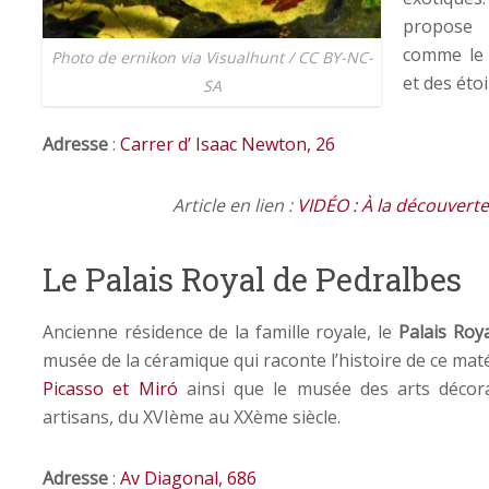
propose 
comme le 
Photo de ernikon via Visualhunt / CC BY-NC-
et des étoi
SA
Adresse
:
Carrer d’ Isaac Newton, 26
Article en lien :
VIDÉO : À la découverte
Le Palais Royal de Pedralbes
Ancienne résidence de la famille royale, le
Palais Roy
musée de la céramique qui raconte l’histoire de ce maté
Picasso et Miró
ainsi que le musée des arts décorat
artisans, du XVIème au XXème siècle.
Adresse
:
Av Diagonal, 686