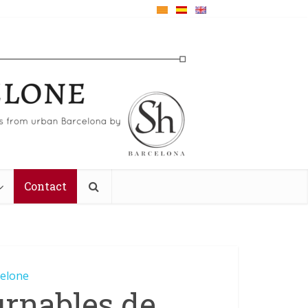
Contact
celone
urnables de