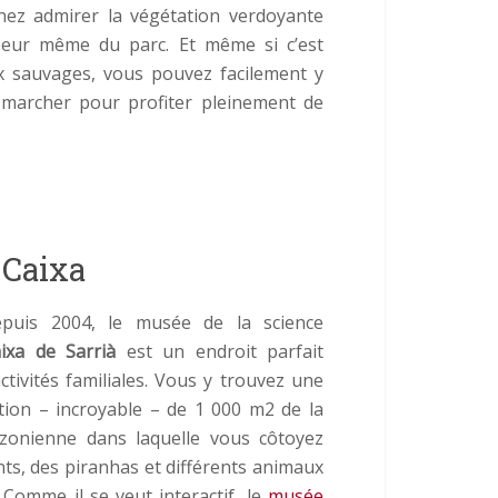
enez admirer la végétation verdoyante
oeur même du parc. Et même si c’est
ux sauvages, vous pouvez facilement y
marcher pour profiter pleinement de
 Caixa
epuis 2004, le musée de la science
xa de Sarrià
est un endroit parfait
ctivités familiales. Vous y trouvez une
tion – incroyable – de 1 000 m2 de la
zonienne dans laquelle vous côtoyez
ts, des piranhas et différents animaux
 Comme il se veut interactif, le
musée