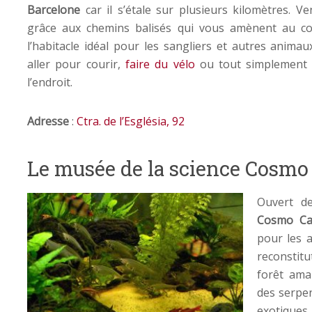
Barcelone
car il s’étale sur plusieurs kilomètres. V
grâce aux chemins balisés qui vous amènent au c
l’habitacle idéal pour les sangliers et autres anima
aller pour courir,
faire du vélo
ou tout simplement 
l’endroit.
Adresse
:
Ctra. de l’Església, 92
Le musée de la science Cosmo
Ouvert d
Cosmo Cai
pour les a
reconstitu
forêt ama
des serpen
exotiques.