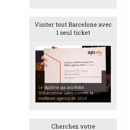
Visiter tout Barcelone avec
1 seul ticket
ShBarcelona Agents commerciaux
discutant dans l'auditorium du
Centre Apialia
Cherchez votre