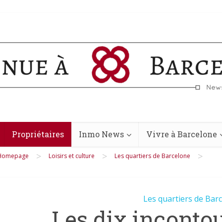
Propriétaires
Inmo News
Vivre à Barcelone
>
>
>
Homepage
Loisirs et culture
Les quartiers de Barcelone
Les quartiers de Bar
Les dix inconto