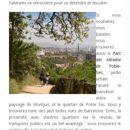
habitants se retrouvent pour se détendre et discuter.
Si vous
souhaitez
vous
balader,
vous
trouverez
aussi le
Parc
del Mirador
de Poble-
Sec
, jardin
urbain
faisant la
transition
entre le
paysage de Montjuïc et le quartier de Poble Sec. Vous y
trouverez l’une des plus belles vues de Barcelone. Enfin, la
proximité avec d’autres quartiers via le réseau de
transports publics est un bel avantage : vous trouverez le
centre-ville à seulement 3 stations de métro.