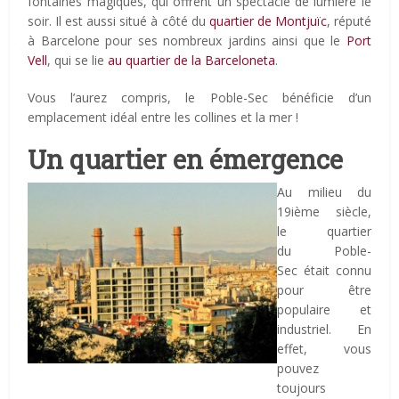
fontaines magiques, qui offrent un spectacle de lumière le
soir. Il est aussi situé à côté du
quartier de Montjuïc
, réputé
à Barcelone pour ses nombreux jardins ainsi que le
Port
Vell
, qui se lie
au quartier de la Barceloneta
.
Vous l’aurez compris, le Poble-Sec bénéficie d’un
emplacement idéal entre les collines et la mer !
Un quartier en émergence
Au milieu du
19ième siècle,
le quartier
du Poble-
Sec était connu
pour être
populaire et
industriel. En
effet, vous
pouvez
toujours