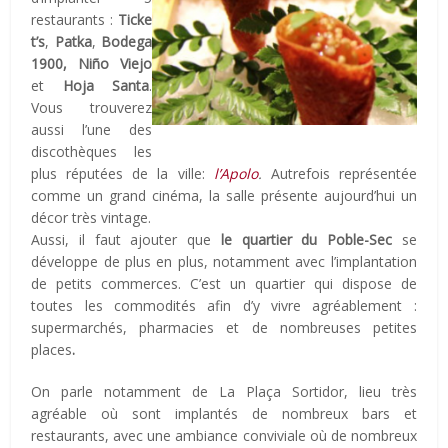
restaurants :
Ticke
t’s
,
Patka
,
Bodega
1900, Niño Viejo
et
Hoja Santa
.
Vous trouverez
aussi l’une des
discothèques les
plus réputées de la ville:
l’Apolo
.
Autrefois représentée
comme un grand cinéma, la salle présente aujourd’hui un
décor très vintage.
Aussi, il faut ajouter que
le quartier du Poble-Sec
se
développe de plus en plus, notamment avec l’implantation
de petits commerces. C’est un quartier qui dispose de
toutes les commodités afin d’y vivre agréablement :
supermarchés, pharmacies et de nombreuses petites
places
.
On parle notamment de La Plaça Sortidor, lieu très
agréable où sont implantés de nombreux bars et
restaurants, avec une ambiance conviviale où de nombreux