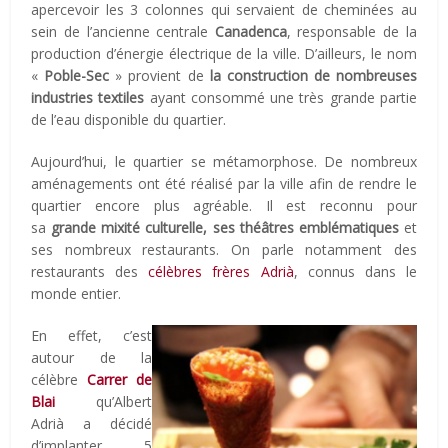
apercevoir les 3 colonnes qui servaient de cheminées au
sein de l’ancienne centrale
Canadenca
, responsable de la
production d’énergie électrique de la ville. D’ailleurs, le nom
«
Poble-Sec
» provient de
la construction de nombreuses
industries textiles
ayant consommé une très grande partie
de l’eau disponible du quartier.
Aujourd’hui, le quartier se métamorphose. De nombreux
aménagements ont été réalisé par la ville afin de rendre le
quartier encore plus agréable. Il est reconnu pour
sa
grande mixité culturelle, ses théâtres emblématiques
et
ses nombreux restaurants. On parle notamment des
restaurants des
célèbres frères Adrià
, connus dans le
monde entier.
En effet, c’est
autour de la
célèbre
Carrer de
Blai
qu’Albert
Adrià a décidé
d’implanter 5