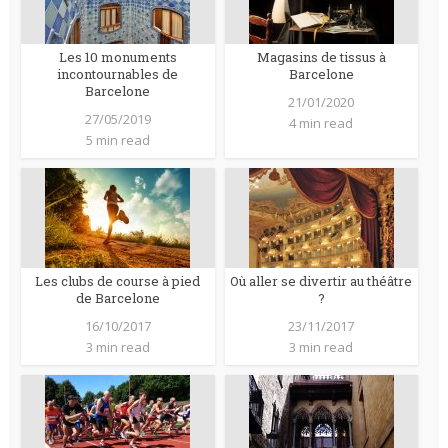
Les 10 monuments
Magasins de tissus à
incontournables de
Barcelone
Barcelone
21/01/2020
27/05/2019
4 min read
5 min read
Les clubs de course à pied
Où aller se divertir au théâtre
de Barcelone
?
16/10/2017
23/11/2017
3 min read
3 min read