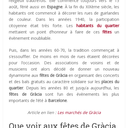
religieux d’autrefois. Elle commence toujours vers le 15
août, férié aussi en
Espagne
. À la fin du XIXème siècle, les
habitants ont commencé à décorer les rues de guirlandes
de couleur. Dans les années 1940, la participation
citoyenne était très forte. Les
habitants du quartier
mettaient un point d’honneur à faire de ces
fêtes
un
évènement inoubliable.
Puis, dans les années 60-70, la tradition commençait à
s’essouffler. De moins en mois de rues étaient décorées
pour l’occasion. Des associations de voisins et de
musiciens ont alors décidé de donner un nouveau
dynamisme aux
fêtes de Gràcia
en organisant des concerts
et des bals gratuits au caractère solidaire sur les
places du
quartier
. Depuis les années 80 et jusqu’a aujourd’hui, les
fêtes de Gràcia
sont l’un des évènements les plus
importants de l’été à
Barcelone
.
Article en lien :
Les marchés de Gràcia
Que voir aux fêtes de Gràcia