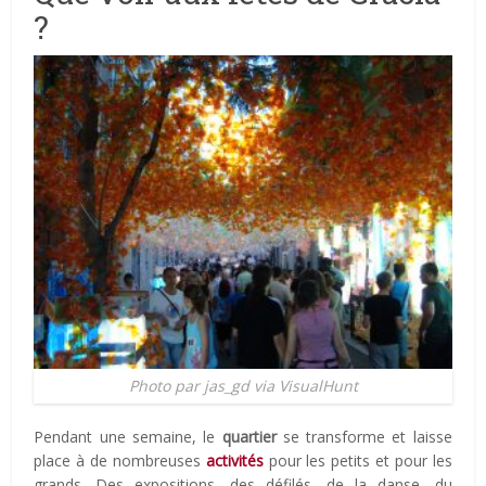
?
Photo par jas_gd via VisualHunt
Pendant une semaine, le
quartier
se transforme et laisse
place à de nombreuses
activités
pour les petits et pour les
grands. Des expositions, des défilés, de la danse, du