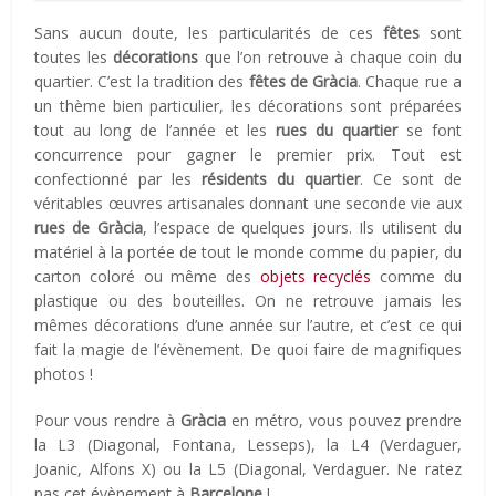
Sans aucun doute, les particularités de ces
fêtes
sont
toutes les
décorations
que l’on retrouve à chaque coin du
quartier. C’est la tradition des
fêtes de Gràcia
. Chaque rue a
un thème bien particulier, les décorations sont préparées
tout au long de l’année et les
rues du quartier
se font
concurrence pour gagner le premier prix. Tout est
confectionné par les
résidents du quartier
. Ce sont de
véritables œuvres artisanales donnant une seconde vie aux
rues de
Gràcia
, l’espace de quelques jours. Ils utilisent du
matériel à la portée de tout le monde comme du papier, du
carton coloré ou même des
objets recyclés
comme du
plastique ou des bouteilles. On ne retrouve jamais les
mêmes décorations d’une année sur l’autre, et c’est ce qui
fait la magie de l’évènement. De quoi faire de magnifiques
photos !
Pour vous rendre à
Gràcia
en métro, vous pouvez prendre
la L3 (Diagonal, Fontana, Lesseps), la L4 (Verdaguer,
Joanic, Alfons X) ou la L5 (Diagonal, Verdaguer. Ne ratez
pas cet évènement à
Barcelone
!