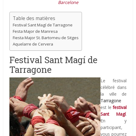
Barcelone
Table des matières
Festival Sant Magí de Tarragone
Festa Major de Manresa
Fiesta Major St. Bartomeu de Sitges
Aquelarre de Cervera
Festival Sant Magí de
Tarragone
Le festival
célébré dans
la ville de
Tarragone
est le
festival
Sant Magí
.
En y
participant,
vous pourrez