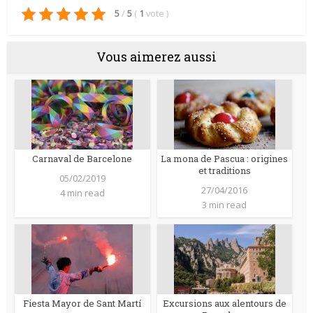
5
/
5
(
1
vote
)
Vous aimerez aussi
Carnaval de Barcelone
La mona de Pascua : origines
et traditions
05/02/2019
27/04/2016
4 min read
3 min read
Fiesta Mayor de Sant Martí
Excursions aux alentours de