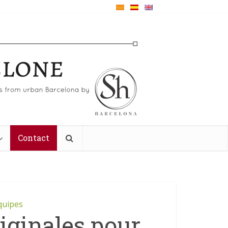
Contact
quipes
iginales pour