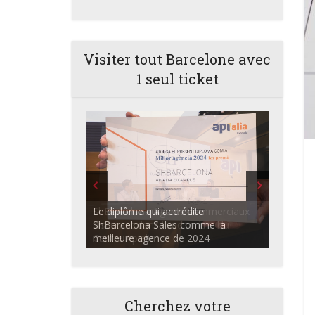
Visiter tout Barcelone avec
1 seul ticket
ShBarcelona Agents commerciaux
discutant dans l'auditorium du
Centre Apialia
Cherchez votre