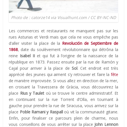
Photo de : catorze14 via Visualhunt.com / CC BY-NC-ND
Les commerces et restaurants ne manquent pas sur les
rues Asturias et Verdi mais que cela ne vous empêche pas
d’aller visiter la place de la
Revolución de Septiembre de
1868
, date du soulèvement révolutionnaire qui détrôna la
reine
Isabel II
et qui fut à l’origine de la naissance de la
république en 1873. Passez ensuite par la rue de Ramón y
Cajal pour arriver à la place de
Sol
. Cet endroit est très
apprécié des jeunes qui aiment s’y retrouver et faire la
fête
de manière improvisée. Si vous allez en direction de la mer,
en croisant la Travessera de Gràcia, vous découvrirez la
place
Rius y Taulet
où se trouve le centre administratif. Et
en continuant sur la rue Torrent d’Olla, en tournant à
gauche pour prendre la rue de Siracusa, vous arrivez sur la
place
Poble Ramani y Raspall
où vit la communauté gitane.
Enfin, pour finaliser ce parcours plein de charme, nous
vous conseillons de vous arrêter sur la place
John Lennon