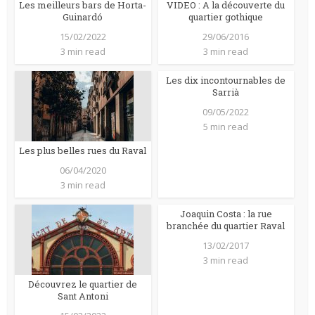
Les meilleurs bars de Horta-
VIDEO : A la découverte du
Guinardó
quartier gothique
15/02/2022
29/06/2016
3 min read
3 min read
Les dix incontournables de
Sarrià
09/05/2022
5 min read
Les plus belles rues du Raval
06/04/2020
3 min read
Joaquin Costa : la rue
branchée du quartier Raval
13/02/2017
3 min read
Découvrez le quartier de
Sant Antoni