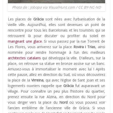
Photo de : Jobopa via VisualHunt.com / CC BY-NC-ND
Les places de
Gràcia
sont nées avec l’urbanisation de la
vieille ville. Aujourd’hui, elles sont devenues un point de
rencontre pour tous les Barcelonais et les touristes qui se
retrouvent là pour discuter ou profiter du soleil en
mangeant une glace
. Si vous passez par la rue Torrent de
Les Flores, vous arriverez sur la place
Rovira i Trias
, ainsi
nommée pour rendre hommage à l’un des meilleurs
architectes catalans
qui développa la ville. D’ailleurs, sur la
place, on retrouve sa statue en bronze assise sur un banc.
Amusez-vous à immortaliser le moment avec lui ! Après
cette pause, allez en direction du Sud, où vous découvrirez
la place de la
Virreina
, qui avec l’église de Sant Joan et ses
logements ouvriers rappelle que
Gràcia
fut auparavant un
village. Pour connaître un peu plus l’histoire du quartier,
prenez ensuite la rue Alzina, en direction du Nord pour
vous diriger vers la place du
Nord
où vous pouvez voir
l’ancien emblème de l’ancienne ville de Gràcia. Si vous