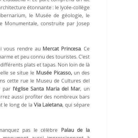
architecture étonnante : le lycée-collège
’Hibernarium, le Musée de géologie, le
de Monumentale, construite par Josep
si vous rendre au
Mercat Princesa
. Ce
charme et peu connu des touristes. C’est
différents plats et tapas. Non loin de là
elle se situe le
Musée Picasso,
un des
ans cette rue le Museu de Cultures del
r par
l’église Santa Maria del Mar
, un
urrez aussi profiter des nombreux bars
t le long de la
Via Laietana
, qui sépare
 manquez pas le célèbre
Palau de la
n monument aussi impressionnant à