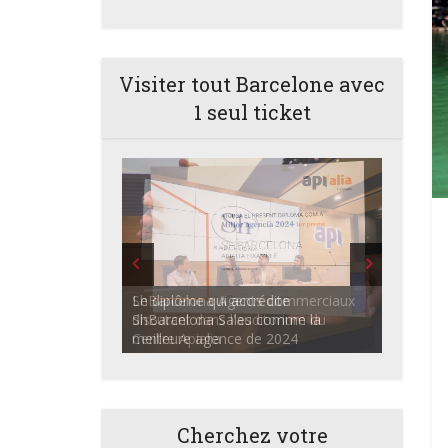
Visiter tout Barcelone avec
1 seul ticket
ShBarcelona Agents commerciaux
discutant dans l'auditorium du
Centre Apialia
Cherchez votre