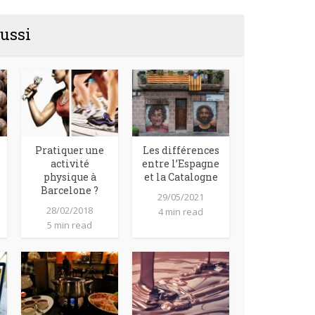
ussi
Pratiquer une
Les différences
activité
entre l’Espagne
physique à
et la Catalogne
Barcelone ?
29/05/2021
28/02/2018
4 min read
5 min read