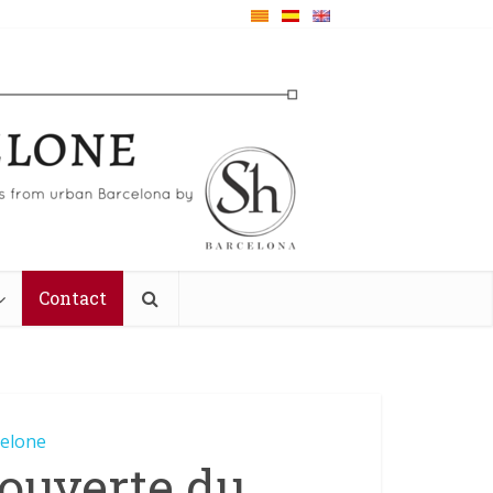
Contact
celone
couverte du