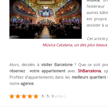
l’extérieur
autres bâtis
est propre.
assister à u
Cet article 
Música Catalana, un des plus beaux b
Alors, décidés à
visiter Barcelone
? Que ce soit p
réservez votre appartement
avec
ShBarcelona
, s
Profitez d’appartements dans les
meilleurs quartiers d
notre
agence.
5
/
5
(
3
votes
)