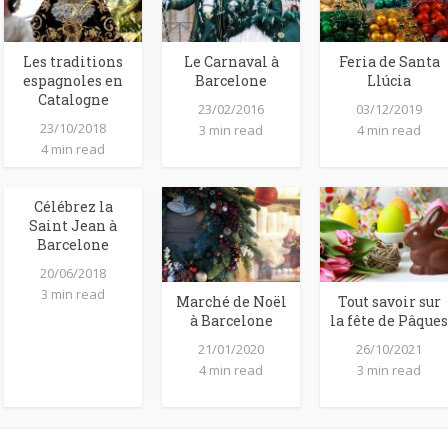
Les traditions
Le Carnaval à
Feria de Santa
espagnoles en
Barcelone
Llúcia
Catalogne
23/02/2016
03/12/2019
23/10/2018
3 min read
4 min read
4 min read
Célébrez la
Saint Jean à
Barcelone
20/06/2018
3 min read
Marché de Noël
Tout savoir sur
à Barcelone
la fête de Pâques
21/01/2020
26/10/2021
4 min read
3 min read