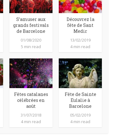
S’amuser aux
Découvrez la
grands festivals
fête de Sant
de Barcelone
Medir
01/08/2020
13/02/2019
5 min read
4 min read
Fêtes catalanes
Fête de Sainte
célébrées en
Eulalie à
août
Barcelone
31/07/2018
05/02/2019
4 min read
4 min read