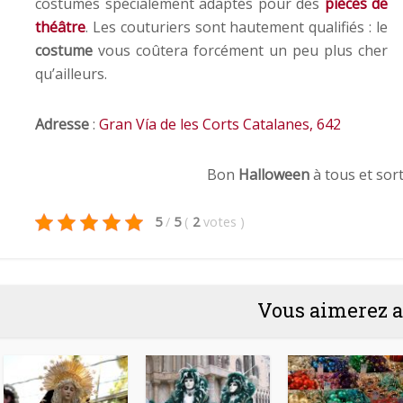
costumes spécialement adaptés pour des
pièces de
théâtre
. Les couturiers sont hautement qualifiés : le
costume
vous coûtera forcément
un
peu plus cher
qu’ailleurs.
Adresse
:
Gran Vía de les Corts Catalanes, 642
Bon
Halloween
à tous et sor
5
/
5
(
2
votes
)
Vous aimerez a