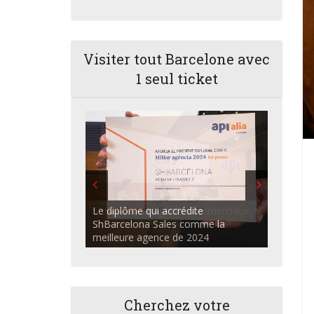
Visiter tout Barcelone avec
1 seul ticket
ShBarcelona Agents commerciaux
discutant dans l'auditorium du
Centre Apialia
Cherchez votre