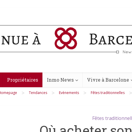
Propriétaires
Inmo News
Vivre à Barcelone
>
>
>
>
Homepage
Tendances
Evènements
Fêtes traditionnelles
Fêtes traditionnel
Où acheter so