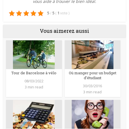
vous aide à trouver le bien idéal.
5
/
5
(
1
vote
)
Vous aimerez aussi
Tour de Barcelone à vélo
Où manger pour un budget
d’étudiant
08/03/2022
30/03/2016
3 min read
3 min read