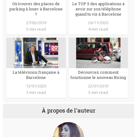
Où trouver des places de
Le TOP 5 des applications à
parking à louer à Barcelone
avoir sur son téléphone
?
quand tu vis à Barcelone
27/05/2019
26/11/2020
5 min read
4 min read
La télévision française à
Découvrez comment
Barcelone
fonctionne le nouveau Bicing
13/01/2020
22/01/2019
3 min read
5 min read
À propos de l'auteur