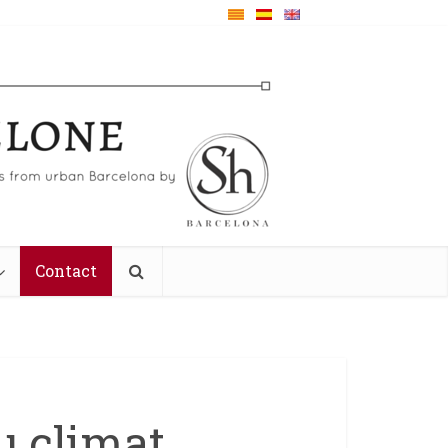
Contact
u climat