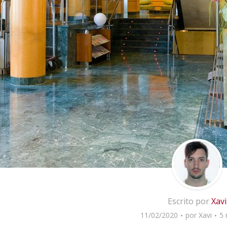
Escrito por
Xavi
11/02/2020
por
Xavi
5 