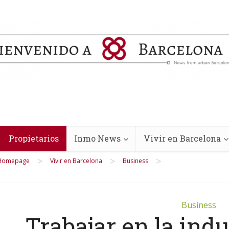
Propietarios
Inmo News
Vivir en Barcelona
>
>
>
Homepage
Vivir en Barcelona
Business
Business
Trabajar en la indu