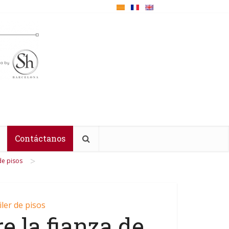
Contáctanos
>
de pisos
iler de pisos
e la fianza de