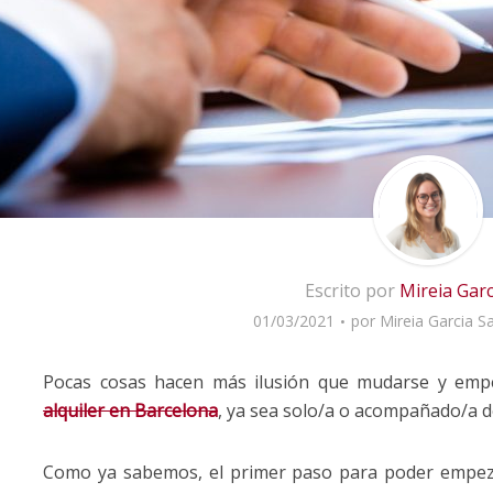
Escrito por
Mireia Garc
01/03/2021
por
Mireia Garcia S
Pocas cosas hacen más ilusión que mudarse y em
alquiler
en
Barcelona
, ya sea solo/a o acompañado/a d
Como ya sabemos, el primer paso para poder empezar 