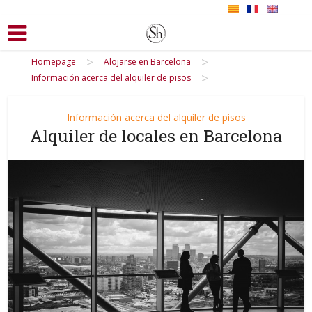
>
>
Homepage
Alojarse en Barcelona
>
Información acerca del alquiler de pisos
Información acerca del alquiler de pisos
Alquiler de locales en Barcelona