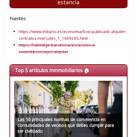
estancia
Fuentes:
https://www.eldiario.es/economia/boe-publicado-alquiler-
contratos-miercoles_1_1669265.html
https://habitatge.barcelona/es/acceso-a-
vivienda/consejos-alquiler
Top 5 artículos inmmobiliarios 🏠
Las 10 principales normas de convivencia en
comunidades de vecinos que debes cumplir para
ser civilizado