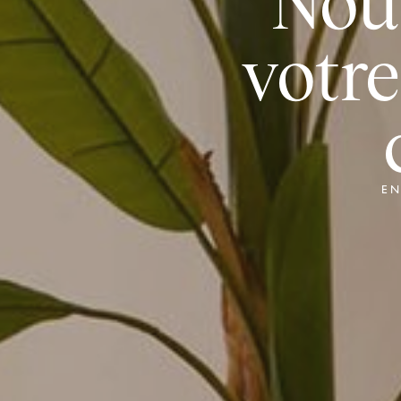
Nou
votr
EN