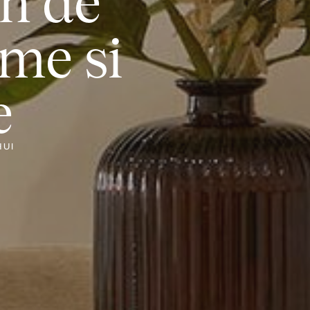
n de
me si
e
HUI