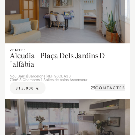
VENTES
Alcudia - Plaça Dels Jardins D
´alfàbia
Nou Barris
|
Barcelona
|
REF 96CLA33
79m²
·
3 Chambres
·
1 Salles de bains
·
Ascenseur
CONTACTER
315.000 €