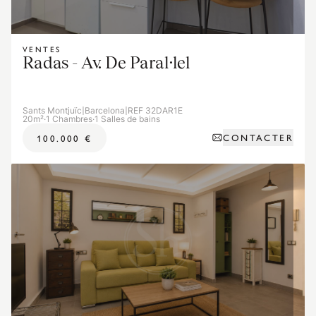
VENTES
Radas - Av. De Paral·lel
Sants Montjuïc
|
Barcelona
|
REF 32DAR1E
20m²
·
1 Chambres
·
1 Salles de bains
CONTACTER
100.000 €