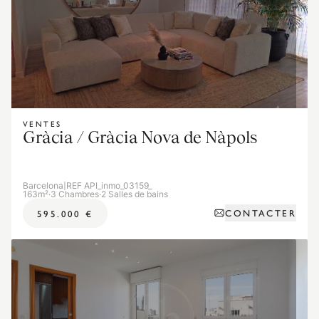
VENTES
Gràcia / Gràcia Nova de Nàpols
Barcelona
|
REF API_inmo_03159_
163m²
·
3 Chambres
·
2 Salles de bains
CONTACTER
595.000 €