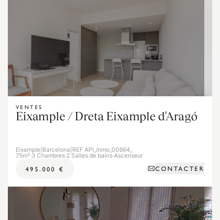
VENTES
Eixample / Dreta Eixample d'Aragó
Eixample
|
Barcelona
|
REF API_inmo_00664_
75m²
·
3 Chambres
·
2 Salles de bains
·
Ascenseur
CONTACTER
495.000 €