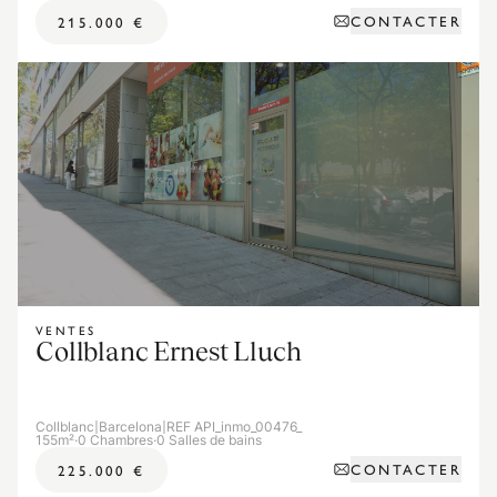
CONTACTER
215.000 €
VENTES
Collblanc Ernest Lluch
Collblanc
|
Barcelona
|
REF API_inmo_00476_
155m²
·
0 Chambres
·
0 Salles de bains
CONTACTER
225.000 €