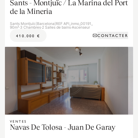
Sants - Montjuïc / La Marina del Port
de la Mineria
Sants Montjuïc
|
Barcelona
|
REF API_inmo_00191_
90m²
·
3 Chambres
·
2 Salles de bains
·
Ascenseur
CONTACTER
410.000 €
VENTES
Navas De Tolosa - Juan De Garay