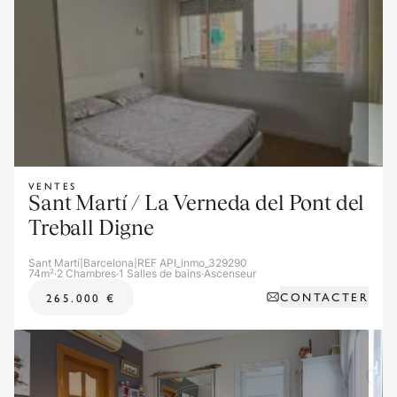
VENTES
Sant Martí / La Verneda del Pont del
Treball Digne
Sant Martí
|
Barcelona
|
REF API_inmo_329290
74m²
·
2 Chambres
·
1 Salles de bains
·
Ascenseur
CONTACTER
265.000 €