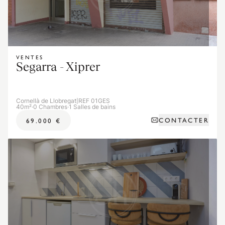
VENTES
Segarra - Xiprer
Cornellà de Llobregat
|
REF 01GES
40m²
·
0 Chambres
·
1 Salles de bains
CONTACTER
69.000 €