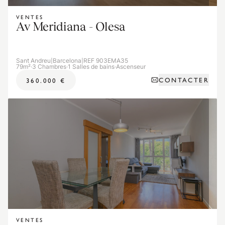
VENTES
Av Meridiana - Olesa
Sant Andreu
|
Barcelona
|
REF 903EMA35
79m²
·
3 Chambres
·
1 Salles de bains
·
Ascenseur
CONTACTER
360.000 €
VENTES