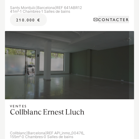
Sants Montjuïc
|
Barcelona
|
REF 641ABR12
41m²
·
1 Chambres
·
1 Salles de bains
CONTACTER
210.000 €
VENTES
Collblanc Ernest Lluch
Collblanc
|
Barcelona
|
REF API_inmo_00476_
155m²
·
0 Chambres
·
0 Salles de bains