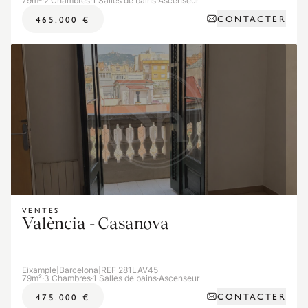
79m²
·
2 Chambres
·
1 Salles de bains
·
Ascenseur
CONTACTER
465.000 €
VENTES
València - Casanova
Eixample
|
Barcelona
|
REF 281LAV45
79m²
·
3 Chambres
·
1 Salles de bains
·
Ascenseur
CONTACTER
475.000 €