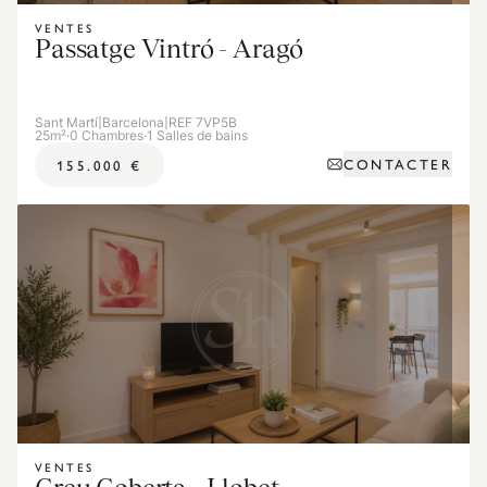
VENTES
Passatge Vintró - Aragó
Sant Martí
|
Barcelona
|
REF 7VP5B
25m²
·
0 Chambres
·
1 Salles de bains
CONTACTER
155.000 €
VENTES