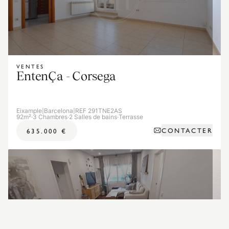
VENTES
EntenÇa - Corsega
Eixample
|
Barcelona
|
REF 291TNE2AS
92m²
·
3 Chambres
·
2 Salles de bains
·
Terrasse
CONTACTER
635.000 €