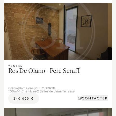
VENTES
Ros De Olano - Pere SerafÍ
Gràcia
|
Barcelona
|
REF 71ODR2B
100m²
·
4 Chambres
·
2 Salles de bains
·
Terrasse
CONTACTER
240.000 €