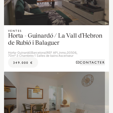
VENTES
Horta - Guinardó / La Vall d'Hebron
de Rubió i Balaguer
Horta-Guinardó
|
Barcelona
|
REF API_inmo_00506_
70m²
·
3 Chambres
·
1 Salles de bains
·
Ascenseur
CONTACTER
349.000 €