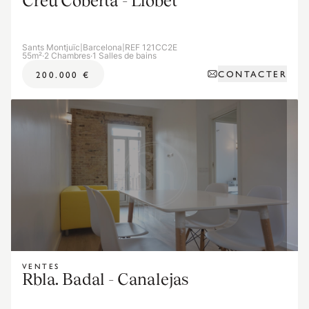
Creu Coberta - Llobet
Sants Montjuïc
|
Barcelona
|
REF 121CC2E
55m²
·
2 Chambres
·
1 Salles de bains
CONTACTER
200.000 €
VENTES
Rbla. Badal - Canalejas