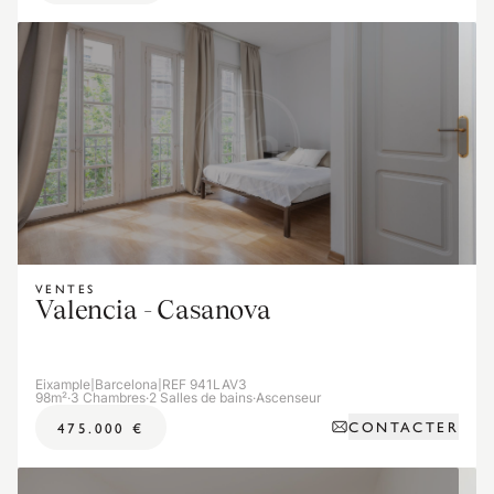
VENTES
Valencia - Casanova
Eixample
|
Barcelona
|
REF 941LAV3
98m²
·
3 Chambres
·
2 Salles de bains
·
Ascenseur
CONTACTER
475.000 €