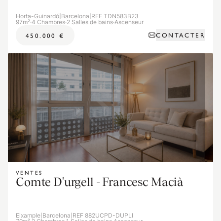
Horta-Guinardó
|
Barcelona
|
REF TDN583B23
97m²
·
4 Chambres
·
2 Salles de bains
·
Ascenseur
CONTACTER
450.000 €
VENTES
Comte D'urgell - Francesc Macià
Eixample
|
Barcelona
|
REF 882UCPD-DUPLI