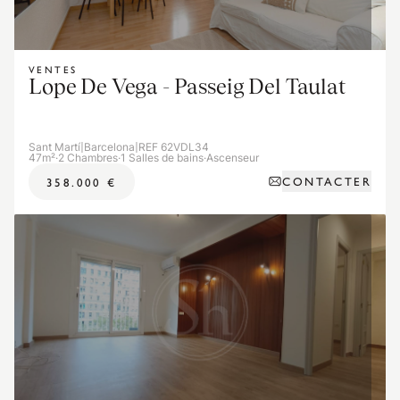
VENTES
Lope De Vega - Passeig Del Taulat
Sant Martí
|
Barcelona
|
REF 62VDL34
47m²
·
2 Chambres
·
1 Salles de bains
·
Ascenseur
CONTACTER
358.000 €