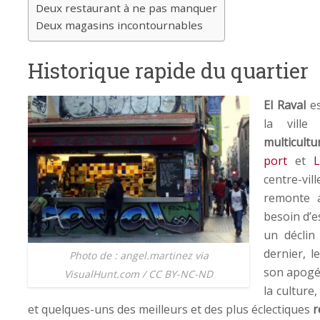
Deux restaurant à ne pas manquer
Deux magasins incontournables
Historique rapide du quartier
El Raval
es
la vill
multicultu
port
et
centre-vi
remonte a
besoin d’
un déclin
dernier, l
Photo de : angel.martinez via
son apogée
VisualHunt.com / CC BY-NC-ND
la culture
et quelques-uns des meilleurs et des plus éclectiques
r