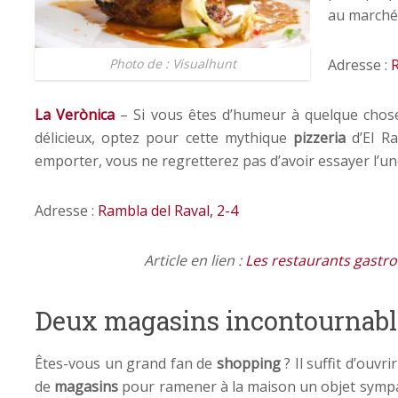
au marché 
Adresse :
R
Photo de : Visualhunt
La Verònica
– Si vous êtes d’humeur à quelque chose
délicieux, optez pour cette mythique
pizzeria
d’El Ra
emporter, vous ne regretterez pas d’avoir essayer l’u
Adresse :
Rambla del Raval, 2-4
Article en lien :
Les restaurants gastr
Deux magasins incontournabl
Êtes-vous un grand fan de
shopping
? Il suffit d’ouvr
de
magasins
pour ramener à la maison un objet sympa. 