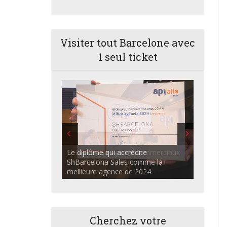
Visiter tout Barcelone avec
1 seul ticket
ShBarcelona Agents commerciaux
discutant dans l'auditorium du
Centre Apialia
Cherchez votre