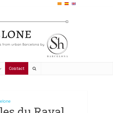
Contact
celone
les du Raval