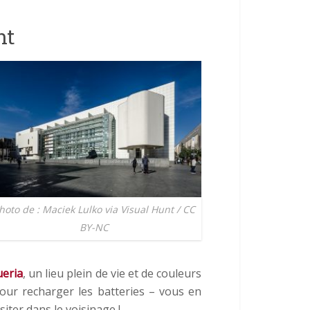
nt
hoto de : Maciek Lulko via Visual Hunt / CC
BY-NC
ueria
, un lieu plein de vie et de couleurs
pour recharger les batteries – vous en
siter dans le voisinage !