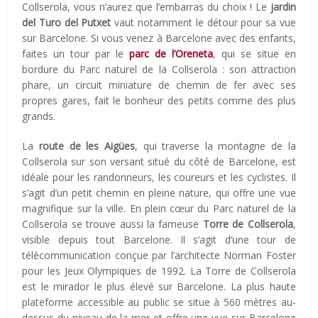
Collserola, vous n’aurez que l’embarras du choix ! Le
jardin
del Turo del Putxet
vaut notamment le détour pour sa vue
sur Barcelone. Si vous venez à Barcelone avec des enfants,
faites un tour par le
parc de l’Oreneta
, qui se situe en
bordure du Parc naturel de la Collserola : son attraction
phare, un circuit miniature de chemin de fer avec ses
propres gares, fait le bonheur des petits comme des plus
grands.
La
route de les Aigües
, qui traverse la montagne de la
Collserola sur son versant situé du côté de Barcelone, est
idéale pour les randonneurs, les coureurs et les cyclistes. Il
s’agit d’un petit chemin en pleine nature, qui offre une vue
magnifique sur la ville. En plein cœur du Parc naturel de la
Collserola se trouve aussi la fameuse
Torre de Collserola
,
visible depuis tout Barcelone. Il s’agit d’une tour de
télécommunication conçue par l’architecte Norman Foster
pour les Jeux Olympiques de 1992. La Torre de Collserola
est le mirador le plus élevé sur Barcelone. La plus haute
plateforme accessible au public se situe à 560 mètres au-
dessus du niveau de la mer et offre une vue sur Barcelone