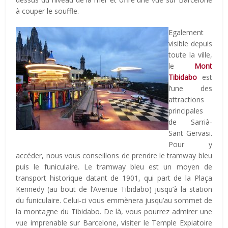
à couper le souffle.
Egalement
visible depuis
toute la ville,
le
Mont
Tibidabo
est
l’une des
attractions
principales
de Sarrià-
Sant Gervasi.
Pour y
accéder, nous vous conseillons de prendre le tramway bleu
puis le funiculaire. Le tramway bleu est un moyen de
transport historique datant de 1901, qui part de la Plaça
Kennedy (au bout de l’Avenue Tibidabo) jusqu’à la station
du funiculaire. Celui-ci vous emmènera jusqu’au sommet de
la montagne du Tibidabo. De là, vous pourrez admirer une
vue imprenable sur Barcelone, visiter le Temple Expiatoire