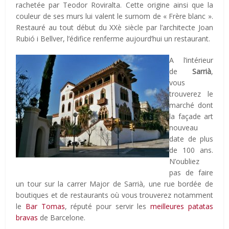
rachetée par Teodor Roviralta. Cette origine ainsi que la
couleur de ses murs lui valent le surnom de « Frère blanc ».
Restauré au tout début du XXè siècle par l’architecte Joan
Rubió i Bellver, l’édifice renferme aujourd’hui un restaurant.
A l’intérieur
de
Sarrià
,
vous
trouverez le
marché dont
la façade art
nouveau
date de plus
de 100 ans.
N’oubliez
pas de faire
un tour sur la carrer Major de Sarrià, une rue bordée de
boutiques et de restaurants où vous trouverez notamment
le
Bar Tomas
, réputé pour servir les
meilleures patatas
bravas
de Barcelone.