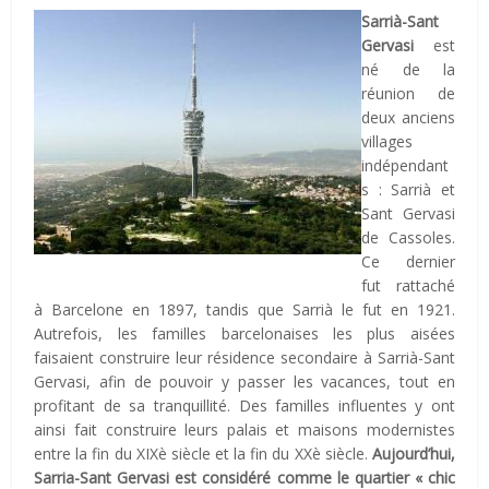
Sarrià-Sant
Gervasi
est
né de la
réunion de
deux anciens
villages
indépendant
s : Sarrià et
Sant Gervasi
de Cassoles.
Ce dernier
fut rattaché
à Barcelone en 1897, tandis que Sarrià le fut en 1921.
Autrefois, les familles barcelonaises les plus aisées
faisaient construire leur résidence secondaire à Sarrià-Sant
Gervasi, afin de pouvoir y passer les vacances, tout en
profitant de sa tranquillité. Des familles influentes y ont
ainsi fait construire leurs palais et maisons modernistes
entre la fin du XIXè siècle et la fin du XXè siècle.
Aujourd’hui,
Sarria-Sant Gervasi est considéré comme le quartier « chic