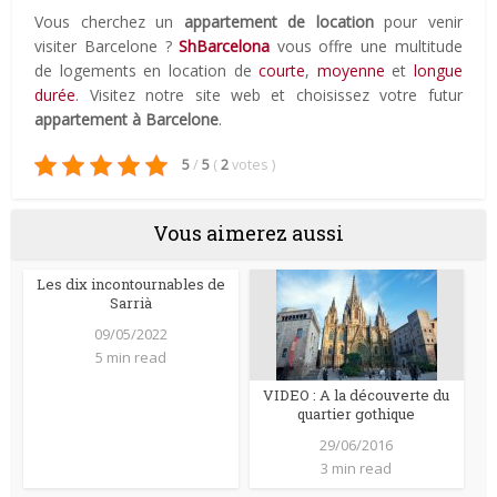
Vous cherchez un
appartement de location
pour venir
visiter Barcelone ?
ShBarcelona
vous offre une multitude
de logements en location de
courte
,
moyenne
et
longue
durée
. Visitez notre site web et choisissez votre futur
appartement à Barcelone
.
5
/
5
(
2
votes
)
Vous aimerez aussi
Les dix incontournables de
Sarrià
09/05/2022
5 min read
VIDEO : A la découverte du
quartier gothique
29/06/2016
3 min read