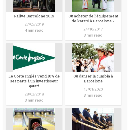
Rallye Barcelone 2019
Où acheter de l’équipement
de karaté à Barcelone ?
27/05/2019
24/10/2017
4 min read
3 min read
Le Corte Inglés vend 10% de
Où danser la cumbia à
ses parts à un investisseur
Barcelone
qatari
13/01/2020
28/02/2018
3 min read
3 min read