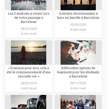
Les 5 endroits à visiter lors
Activités divertissantes à
de votre passage à
faire en famille à Barcelone
Barcelone
05/03/2020
06/02/2020
6 min read
4 min read
« Erasmus pour moi, cela a
Différentes options de
été le commencement d’une
logement pour les étudiants
seconde vie. »
à Barcelone
28/02/2018
09/11/2020
4 min read
6 min read