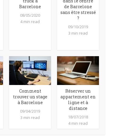
truck à
dans le centre
Barcelone
de Barcelone
sans être stressé
08/05/2020
?
4 min read
09/10/2019
3 min read
Comment
Réserver un
trouver un stage
appartement en
à Barcelone
ligne et à
distance
09/04/2019
18/07/2018
3 min read
4 min read