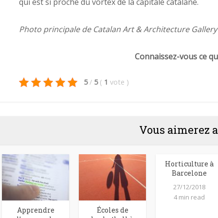
qui est si proche du vortex de la capitale catalane.
Photo principale de Catalan Art & Architecture Gallery
Connaissez-vous ce qua
5
/
5
(
1
vote
)
Vous aimerez a
Horticulture à
Barcelone
27/12/2018
4 min read
Apprendre
Écoles de