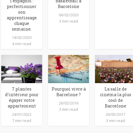
l’espagnol :
basketball à
perfectionner
Barcelone
son
06/02/2020
apprentissage
3 min read
chaque
semaine.
14/02/2020
4 min read
7 plantes
Pourquoi vivre à
La salle de
d’intérieur pour
Barcelone ?
cinéma la plus
égayer votre
cool de
26/02/2016
appartement
Barcelone
3 min read
24/01/2022
26/05/2017
7 min read
3 min read