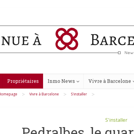
Propriétaires
Inmo News
Vivre à Barcelone
>
>
>
Homepage
Vivre à Barcelone
S'installer
S'installer
Pedralbes, le quart