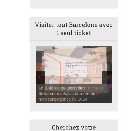
Visiter tout Barcelone avec
1 seul ticket
ShBarcelona Agents commerciaux
discutant dans l'auditorium du
Centre Apialia
Cherchez votre