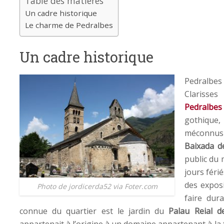
Table des matières
Un cadre historique
Le charme de Pedralbes
Un cadre historique
Pedralbe
Clarisse
Pedralbes
gothique, 
méconnus 
Baixada d
public du 
jours férié
des expos
Photo de jordicerda52 via Foter.com
faire dura
connue du quartier est le jardin du
Palau Reial d
appartenait à l’origine à un domaine appartenant à la 