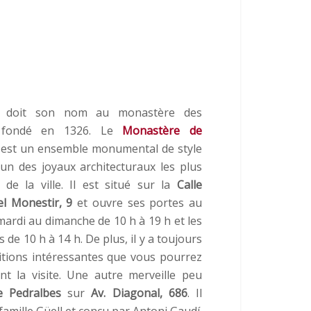
s doit son nom au monastère des
s fondé en 1326. Le
Monastère de
est un ensemble monumental de style
un des joyaux architecturaux les plus
de la ville. Il est situé sur la
Calle
el Monestir, 9
et ouvre ses portes au
mardi au dimanche de 10 h à 19 h et les
s de 10 h à 14 h. De plus, il y a toujours
itions intéressantes que vous pourrez
nt la visite. Une autre merveille peu
e Pedralbes
sur
Av. Diagonal, 686
. Il
famille Güell et conçu par Antoni Gaudí.