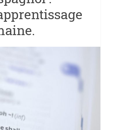
apprentissage
maine.