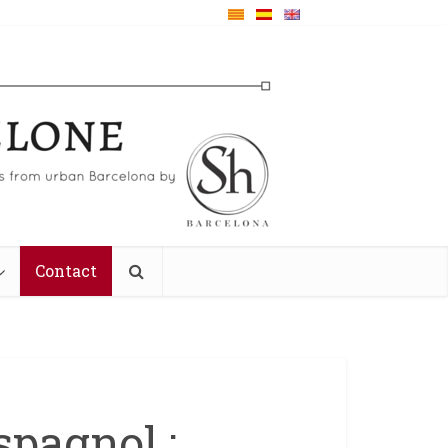
Contact
spagnol :