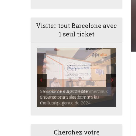
Visiter tout Barcelone avec
1 seul ticket
ShBarcelona Agents commerciaux
discutant dans l'auditorium du
Centre Apialia
Cherchez votre