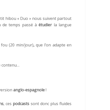
tit hibou « Duo » nous suivent partout
n de temps passé à
étudier
la langue
à fou (20 min/jour)
,
que l’on adapte en
de contenu…
 version
anglo-espagnole
!
ns
, ces
podcasts
sont donc plus fluides