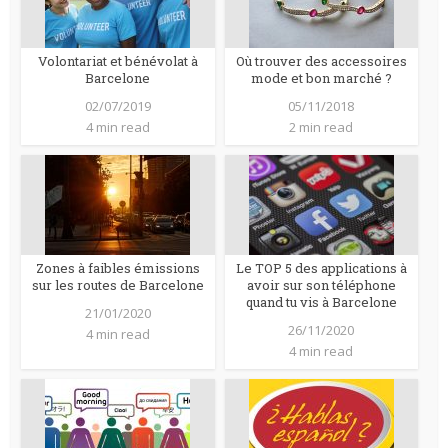
Volontariat et bénévolat à
Où trouver des accessoires
Barcelone
mode et bon marché ?
02/07/2019
05/11/2018
4 min read
2 min read
Zones à faibles émissions
Le TOP 5 des applications à
sur les routes de Barcelone
avoir sur son téléphone
quand tu vis à Barcelone
21/01/2020
26/11/2020
4 min read
4 min read