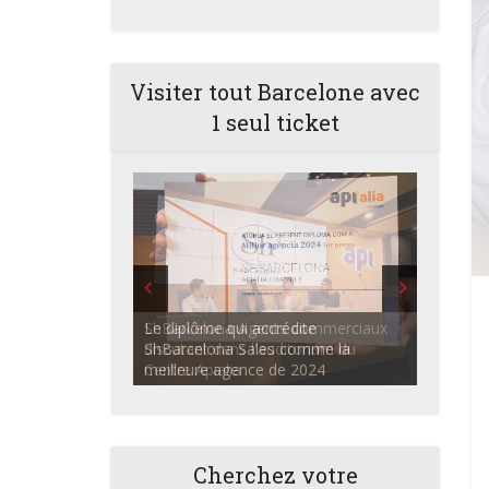
Visiter tout Barcelone avec
1 seul ticket
ShBarcelona Agents commerciaux
discutant dans l'auditorium du
Centre Apialia
Cherchez votre