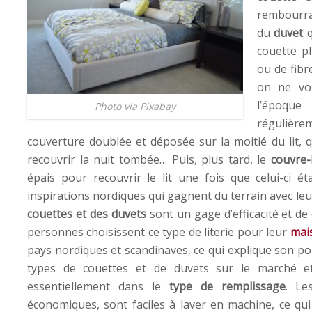
rembourrag
du
duvet
q
couette p
ou de fibr
on ne voi
l’époque
Photo via Pixabay
régulière
couverture doublée et déposée sur la moitié du lit,
recouvrir la nuit tombée… Puis, plus tard, le
couvre-l
épais pour recouvrir le lit une fois que celui-ci éta
inspirations nordiques qui gagnent du terrain avec leur
couettes et des duvets
sont un gage d’efficacité et de
personnes choisissent ce type de literie pour leur
mai
pays nordiques et scandinaves, ce qui explique son pou
types de couettes et de duvets sur le marché et
essentiellement dans le
type de remplissage
. L
économiques, sont faciles à laver en machine, ce qui