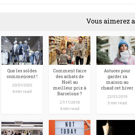
Vous aimerez a
Que les soldes
Comment faire
Astuces pour
commencent !
des achats de
garder sa
Noël au
maison au
20/01/2020
meilleur prix à
chaud cet hiver
4 min read
Barcelone ?
22/01/2019
27/11/2018
3 min read
4 min read