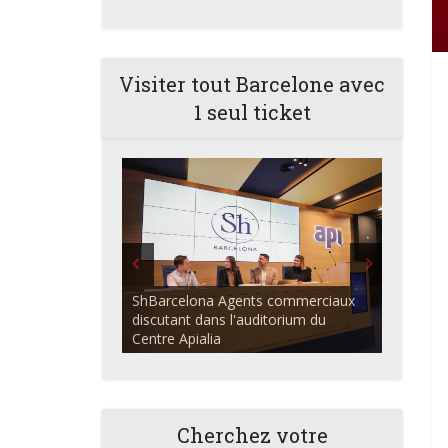
Visiter tout Barcelone avec
1 seul ticket
ShBarcelona Agents commerciaux
discutant dans l'auditorium du
Centre Apialia
Cherchez votre