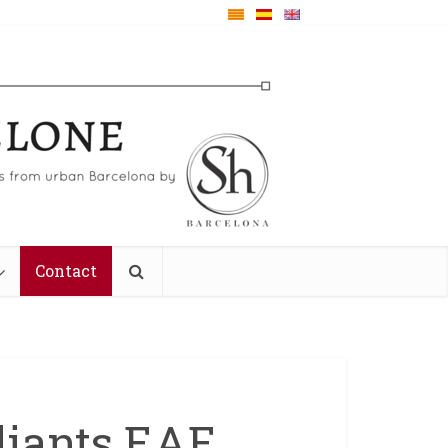
Contact
diants EAE