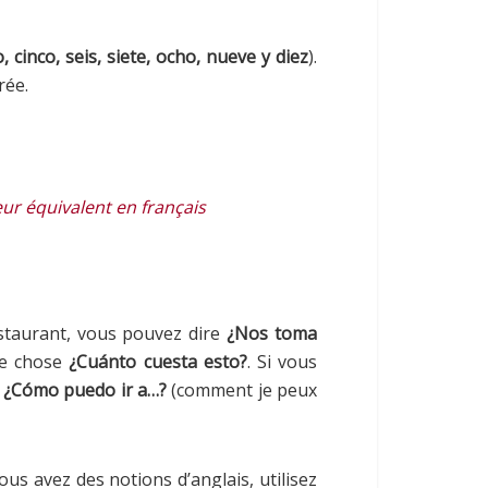
, cinco, seis, siete, ocho, nueve y diez
).
rée.
eur équivalent en français
taurant, vous pouvez dire
¿Nos toma
ue chose
¿Cuánto cuesta esto?
. Si vous
s
¿Cómo puedo ir a…
?
(comment je peux
ous avez des notions d’anglais, utilisez