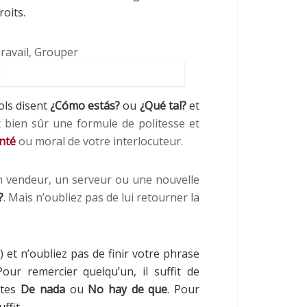
roits.
ols disent
¿Cómo estás?
ou
¿Qué tal?
et
st bien sûr une formule de politesse et
anté
ou moral de votre interlocuteur.
n vendeur, un serveur ou une nouvelle
?
. Mais n’oubliez pas de lui retourner la
) et n’oubliez pas de finir votre phrase
 Pour remercier quelqu’un, il suffit de
ites
De nada
ou
No hay de que
. Pour