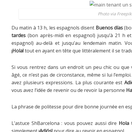
Photo via Freepik
Du matin à 13 h, les espagnols disent
Buenos días
(bo
tardes
(bon après-midi en espagnol) jusqu’à 21 h e
espagnol) au-delà et jusqu’au lendemain matin. Vous
¡Hola!
tout en ayant en tête que littéralement il se tradu
Si vous rentrez dans un endroit un peu chic ou que v
âgé, ce n’est pas de circonstance, même si lui l’emplo
avez plusieurs expressions. La plus courante est
Adi
vous avez l’idée de revenir ou de revoir la personne
Ha
La phrase de politesse pour dire bonne journée en es
L’astuce ShBarcelona : vous pouvez aussi dire
Hola
t
simplement
¡Adiós!
pour dire au revoir en espagnol.