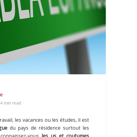
e
4 min read
vail, les vacances ou les études, il est
gue
du pays de résidence surtout les
 connaissez-vous
les us et coutumes