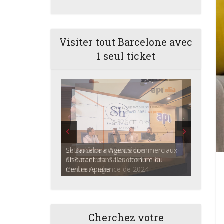
Visiter tout Barcelone avec
1 seul ticket
ShBarcelona Agents commerciaux
discutant dans l'auditorium du
Centre Apialia
Cherchez votre