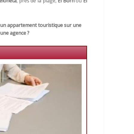
eloneta
, près de la plage,
El Born
ou
El
un appartement touristique sur une
 une agence ?