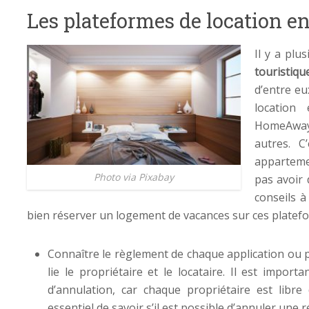
Les plateformes de location en
Il y a plu
touristiqu
d’entre eu
location
HomeAway,
autres. C
apparteme
Photo via Pixabay
pas avoir 
conseils à
bien réserver un logement de vacances sur ces platefo
Connaître le règlement de chaque application ou p
lie le propriétaire et le locataire. Il est import
d’annulation, car chaque propriétaire est libre 
essentiel de savoir s’il est possible d’annuler une 