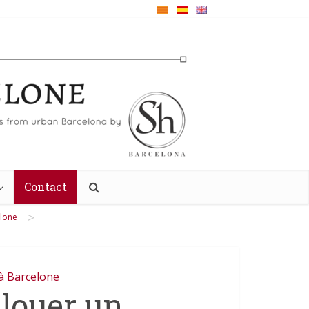
Contact
>
elone
 à Barcelone
 louer un