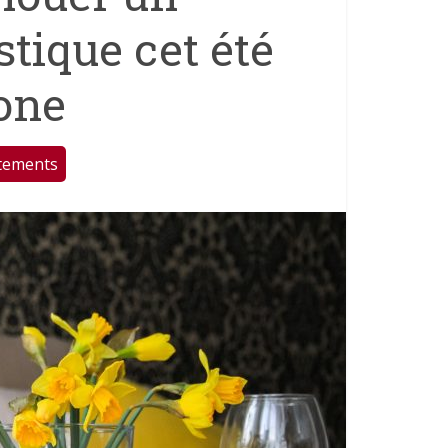
tique cet été
one
tements