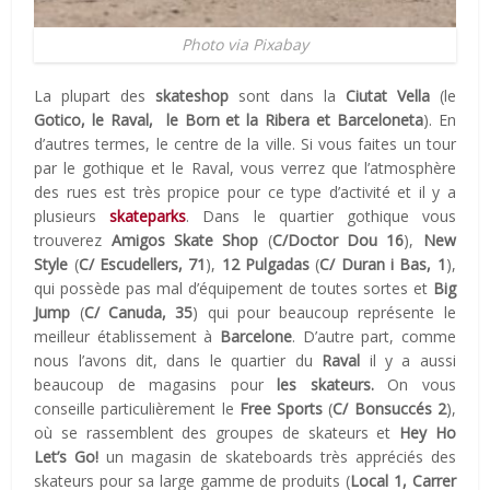
Photo via Pixabay
La plupart des
skateshop
sont dans la
Ciutat Vella
(le
Gotico, le Raval, le Born et la Ribera et Barceloneta
). En
d’autres termes, le centre de la ville. Si vous faites un tour
par le gothique et le Raval, vous verrez que l’atmosphère
des rues est très propice pour ce type d’activité et il y a
plusieurs
skateparks
. Dans le quartier gothique vous
trouverez
Amigos Skate Shop
(
C/Doctor Dou 16
),
New
Style
(
C/ Escudellers, 71
),
12 Pulgadas
(
C/ Duran i Bas, 1
),
qui possède pas mal d’équipement de toutes sortes et
Big
Jump
(
C/ Canuda, 35
) qui pour beaucoup représente le
meilleur établissement à
Barcelone
. D’autre part, comme
nous l’avons dit, dans le quartier du
Raval
il y a aussi
beaucoup de magasins pour
les skateurs.
On vous
conseille particulièrement le
Free Sports
(
C/ Bonsuccés 2
),
où se rassemblent des groupes de skateurs et
Hey Ho
Let’s Go!
un magasin de skateboards très appréciés des
skateurs pour sa large gamme de produits (
Local 1, Carrer