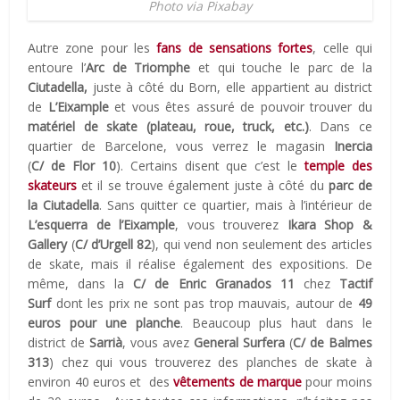
Photo via Pixabay
Autre zone pour les
fans de
sensations fortes
, celle qui
entoure l’
Arc de Triomphe
et qui touche le parc de la
Ciutadella,
juste à côté du Born, elle appartient au district
de
L’Eixample
et vous êtes assuré de pouvoir trouver du
matériel de skate (plateau, roue, truck, etc.)
. Dans ce
quartier de Barcelone, vous verrez le magasin
Inercia
(
C/ de Flor 10
). Certains disent que c’est le
temple des
skateurs
et il se trouve également juste à côté du
parc de
la Ciutadella
. Sans quitter ce quartier, mais à l’intérieur de
L’esquerra de l’Eixample
, vous trouverez
Ikara Shop &
Gallery
(
C/ d’Urgell 82
), qui vend non seulement des articles
de skate, mais il réalise également des expositions. De
même, dans la
C/ de Enric Granados 11
chez
Tactif
Surf
dont les prix ne sont pas trop mauvais, autour de
49
euros pour une planche
. Beaucoup plus haut dans le
district de
Sarrià
, vous avez
General Surfera
(
C/ de Balmes
313
) chez qui vous trouverez des planches de skate à
environ 40 euros et des
vêtements de marque
pour moins