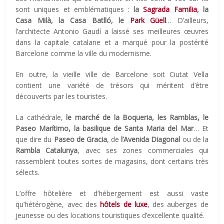
sont uniques et emblématiques :
la
Sagrada Familia
, la
Casa Milà, la Casa Batlló, le
Park Güell
… D’ailleurs,
l’architecte Antonio Gaudí a laissé ses meilleures œuvres
dans la capitale catalane et a marqué pour la postérité
Barcelone comme la ville du modernisme.
En outre, la vieille ville de Barcelone soit Ciutat Vella
contient une variété de trésors qui méritent d’être
découverts par les touristes.
La cathédrale,
le marché de la Boqueria, les Ramblas, le
Paseo Marítimo, la basilique de Santa Maria del Mar
… Et
que dire du
Paseo de Gracia
, de
l’Avenida Diagonal
ou de la
Rambla Catalunya
, avec ses zones commerciales qui
rassemblent toutes sortes de magasins, dont certains très
sélects.
L’offre hôtelière et d’hébergement est aussi vaste
qu’hétérogène, avec des
hôtels de luxe
, des auberges de
jeunesse ou des locations touristiques d’excellente qualité.