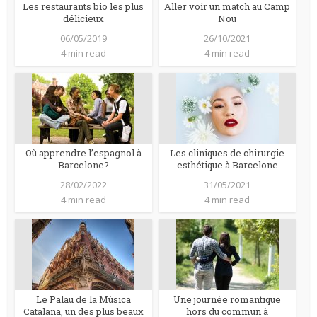
Les restaurants bio les plus
Aller voir un match au Camp
délicieux
Nou
06/05/2019
26/10/2021
4 min read
4 min read
Où apprendre l’espagnol à
Les cliniques de chirurgie
Barcelone?
esthétique à Barcelone
28/02/2022
31/05/2021
4 min read
4 min read
Le Palau de la Música
Une journée romantique
Catalana, un des plus beaux
hors du commun à