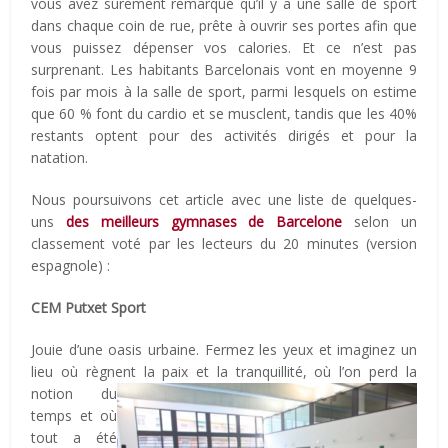
vous avez sûrement remarqué qu’il y a une salle de sport
dans chaque coin de rue, prête à ouvrir ses portes afin que
vous puissez dépenser vos calories. Et ce n’est pas
surprenant. Les habitants Barcelonais vont en moyenne 9
fois par mois à la salle de sport, parmi lesquels on estime
que 60 % font du cardio et se musclent, tandis que les 40%
restants optent pour des activités dirigés et pour la
natation.
Nous poursuivons cet article avec une liste de quelques-
uns
des meilleurs gymnases de Barcelone
selon un
classement voté par les lecteurs du 20 minutes (version
espagnole) :
CEM Putxet Sport
Jouie d’une oasis urbaine. Fermez les yeux et imaginez un
lieu où règnent la paix et la tranquillité, où l’on perd l
a
notion du
temps et où
tout a été