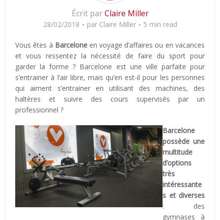
Écrit par
Claire Miller
28/02/2018
par
Claire Miller
5 min read
Vous êtes à
Barcelone
en voyage d’affaires ou en vacances
et vous ressentez la nécessité de faire du sport pour
garder la forme ? Barcelone est une ville parfaite pour
s’entrainer à l’air libre, mais qu’en est-il pour les personnes
qui aiment s’entrainer en utilisant des machines, des
haltères et suivre des cours supervisés par un
professionnel ?
Barcelone
possède une
multitude
d’options
très
intéressante
s et diverses
: des
gymnases à