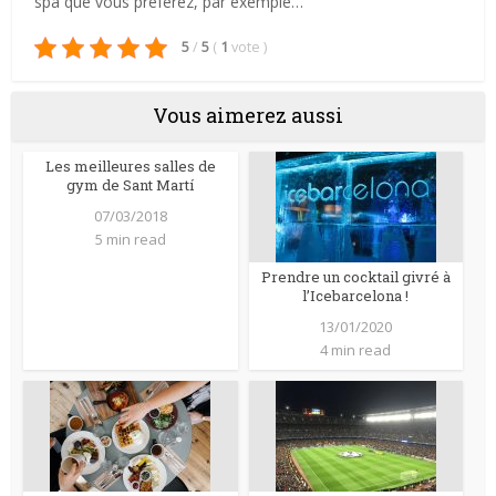
spa que vous préférez, par exemple…
5
/
5
(
1
vote
)
Vous aimerez aussi
Les meilleures salles de
gym de Sant Martí
07/03/2018
5 min read
Prendre un cocktail givré à
l’Icebarcelona !
13/01/2020
4 min read