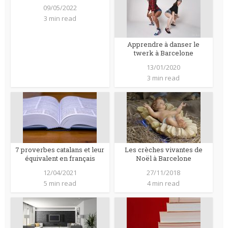
09/05/2022
3 min read
Apprendre à danser le
twerk à Barcelone
13/01/2020
3 min read
7 proverbes catalans et leur
Les crèches vivantes de
équivalent en français
Noël à Barcelone
12/04/2021
27/11/2018
5 min read
4 min read