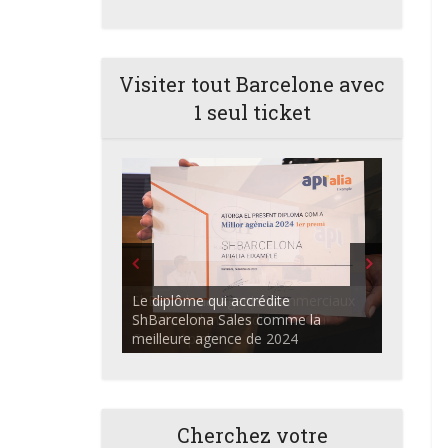
Visiter tout Barcelone avec
1 seul ticket
ShBarcelona Agents commerciaux
discutant dans l'auditorium du
Centre Apialia
Cherchez votre