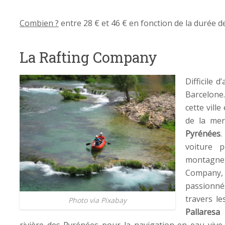
Combien ?
entre 28 € et 46 € en fonction de la durée de
La Rafting Company
Difficile 
Barcelone
cette ville
de la me
Pyrénées
.
voiture 
montagne,
Company, 
passionné
travers le
Photo via Pixabay
Pallaresa
e
rivière des Pyrénées pour la navigation en eau vive.