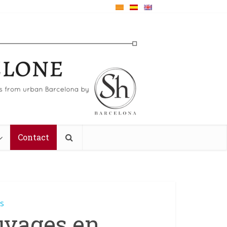
Contact
és
uvages en