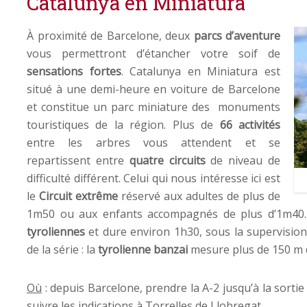
Catalunya en Miniatura
À proximité de Barcelone, deux
parcs d’aventure
vous permettront d’étancher votre soif de
sensations fortes
. Catalunya en Miniatura est
situé à une demi-heure en voiture de Barcelone
et constitue un parc miniature des monuments
touristiques de la région. Plus de
66 activités
entre les arbres vous attendent et se
repartissent entre
quatre circuits
de niveau de
difficulté différent. Celui qui nous intéresse ici est
le
Circuit extrême
réservé aux adultes de plus de
1m50 ou aux enfants accompagnés de plus d’1m40.
tyroliennes
et dure environ 1h30, sous la supervision
de la série : la
tyrolienne banzai
mesure plus de 150 m de
Où
: depuis Barcelone, prendre la A-2 jusqu’à la sortie
suivre les indications à Torrelles de Llobregat.