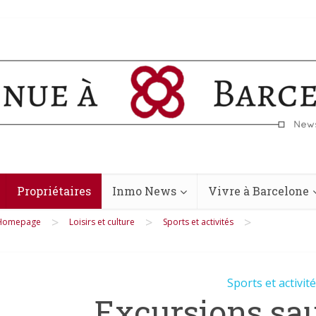
Propriétaires
Inmo News
Vivre à Barcelone
>
>
>
Homepage
Loisirs et culture
Sports et activités
Sports et activit
Excursions sa