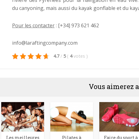
du canyoning, mais aussi du kayak gonflable et du kay
Pour les contacter
: [+34] 973 621 462
info@laraftingcompany.com
4.7
/
5
(
4
votes
)
Vous aimerez a
Les meilleures
Pilates à
Faire du sport à