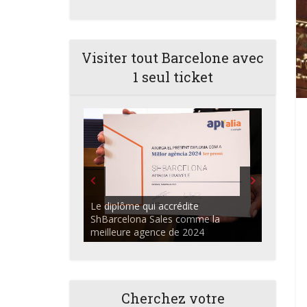
Visiter tout Barcelone avec
1 seul ticket
ShBarcelona Agents commerciaux
discutant dans l'auditorium du
Centre Apialia
Cherchez votre