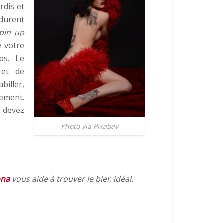
rdis et
 durent
pin up
e votre
ps. Le
 et de
biller,
lement.
 devez
Photo via Pixabay
ona
vous aide à trouver le bien idéal.