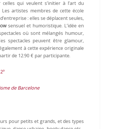
celles qui veulent s’initier à l’art du
. Les artistes membres de cette école
entreprise : elles se déplacent seules,
how
sensuel et humoristique. L’idée en
s spectacles où sont mélangés humour,
Ces spectacles peuvent être glamour,
 également à cette expérience originale
partir de 12.90 € par participante.
 2ª
tisme de Barcelone
rs pour petits et grands, et des types
assique, danse urbaine, booty dance etc…