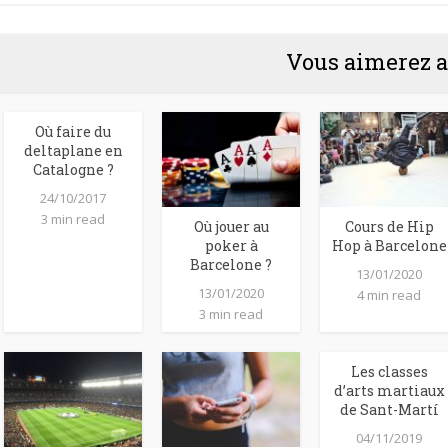
Vous aimerez a
Où faire du
deltaplane en
Catalogne ?
24/10/2017
3 min read
Où jouer au
Cours de Hip
poker à
Hop à Barcelone
Barcelone ?
13/01/2020
13/01/2020
4 min read
3 min read
Les classes
d’arts martiaux
de Sant-Martí
04/11/2019