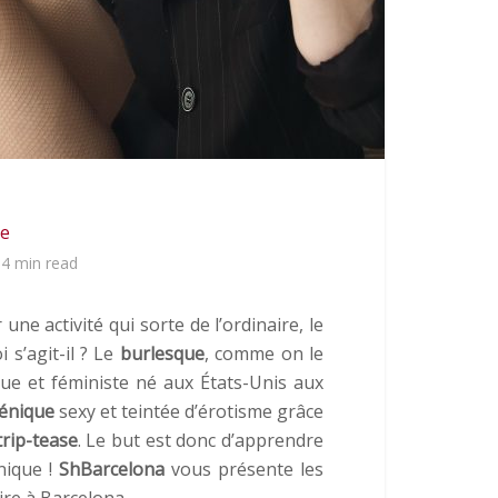
se
4 min read
ne activité qui sorte de l’ordinaire, le
 s’agit-il ? Le
burlesque
, comme on le
ue et féministe né aux États-Unis aux
énique
sexy et teintée d’érotisme grâce
trip-tease
. Le but est donc d’apprendre
nique !
ShBarcelona
vous présente les
re à Barcelona.