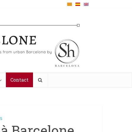
Contact
és
 à Barcelone