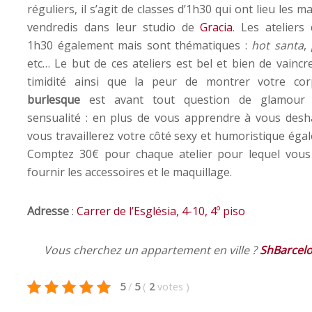
réguliers, il s’agit de classes d’1h30 qui ont lieu les ma
vendredis dans leur studio de
Gracia
. Les ateliers
1h30 également mais sont thématiques :
hot santa
,
etc… Le but de ces ateliers est bel et bien de vaincr
timidité ainsi que la peur de montrer votre cor
burlesque
est avant tout question de glamour
sensualité : en plus de vous apprendre à vous desha
vous travaillerez votre côté sexy et humoristique éga
Comptez 30€ pour chaque atelier pour lequel vous
fournir les accessoires et le maquillage.
Adresse
:
Carrer de l’Església, 4-10, 4º piso
Vous cherchez un appartement en ville ?
ShBarcel
5
/
5
(
2
votes
)