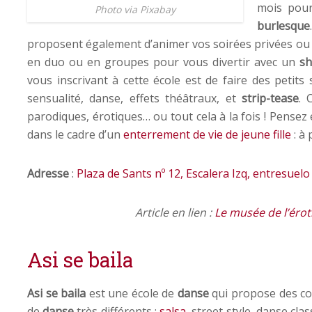
mois pour 
Photo via Pixabay
burlesque
proposent également d’animer vos soirées privées ou d’
en duo ou en groupes pour vous divertir avec un
s
vous inscrivant à cette école est de faire des petit
sensualité, danse, effets théâtraux, et
strip-tease
. 
parodiques, érotiques… ou tout cela à la fois ! Pensez
dans le cadre d’un
enterrement de vie de jeune fille
: à 
Adresse
:
Plaza de Sants nº 12, Escalera Izq, entresuelo
Article en lien :
Le musée de l’éro
Asi se baila
Asi se baila
est une école de
danse
qui propose des cou
de
danse
très différents :
salsa
, street style, danse cl