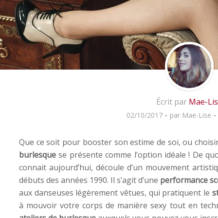
Écrit par
Mae-Li
02/10/2017
par
Mae-Lise
Que ce soit pour booster son estime de soi, ou choisir u
burlesque
se présente comme l’option idéale ! De quoi
connait aujourd’hui, découle d’un mouvement artistiq
débuts des années 1990. Il s’agit d’une
performance sc
aux danseuses légèrement vêtues, qui pratiquent le
s
à mouvoir votre corps de manière sexy tout en tech
ateliers de burlesque
auxquels vous pouvez vous inscri