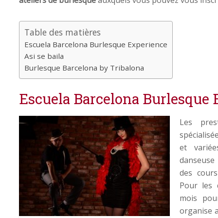
Table des matières
Escuela Barcelona Burlesque Experience
Asi se baila
Burlesque Barcelona by Tribalona
Escuela Barcelona Burlesque 
Les pres
spécialis
et varié
danseuse 
des cours
Pour les 
mois pou
organise a