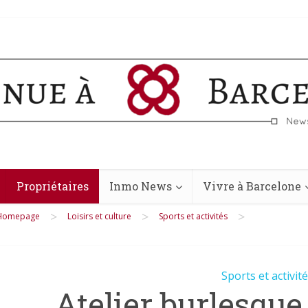
Propriétaires
Inmo News
Vivre à Barcelone
>
>
>
Homepage
Loisirs et culture
Sports et activités
Sports et activit
Atelier burlesque