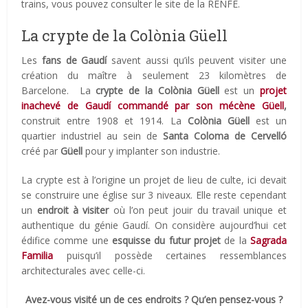
trains, vous pouvez consulter le site de la RENFE.
La crypte de la Colònia Güell
Les
fans de Gaudí
savent aussi qu’ils peuvent visiter une
création du maître à seulement 23 kilomètres de
Barcelone. La
crypte de la Colònia Güell
est un
projet
inachevé de Gaudí commandé par son mécène Güell
,
construit entre 1908 et 1914. La
Colònia Güell
est un
quartier industriel au sein de
Santa Coloma de Cervelló
créé par
Güell
pour y implanter son industrie.
La crypte est à l’origine un projet de lieu de culte, ici devait
se construire une église sur 3 niveaux. Elle reste cependant
un
endroit à visiter
où l’on peut jouir du travail unique et
authentique du génie Gaudí. On considère aujourd’hui cet
édifice comme une
esquisse du futur projet
de la
Sagrada
Familia
puisqu’il possède certaines ressemblances
architecturales avec celle-ci.
Avez-vous visité un de ces endroits ? Qu’en pensez-vous ?