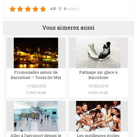
4.8
/
5
(
6
votes
)
Vous aimerez aussi
Promenades autour de
Patinage sur glace à
Barcelone – Tossa De Mar
Barcelone
11/02/2016
13/03/2019
2 min read
4 min read
Aller à l’aéroport depuis le
Les meilleures écoles