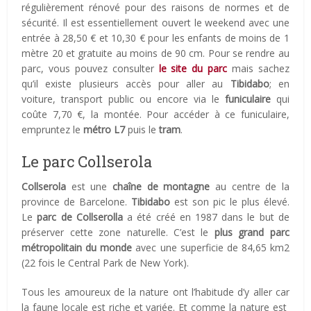
régulièrement rénové pour des raisons de normes et de
sécurité. Il est essentiellement ouvert le weekend avec une
entrée à 28,50 € et 10,30 € pour les enfants de moins de 1
mètre 20 et gratuite au moins de 90 cm. Pour se rendre au
parc, vous pouvez consulter
le site du parc
mais sachez
qu’il existe plusieurs accès pour aller au
Tibidabo
; en
voiture, transport public ou encore via le
funiculaire
qui
coûte 7,70 €, la montée. Pour accéder à ce funiculaire,
empruntez le
métro L7
puis le
tram
.
Le parc Collserola
Collserola
est une
chaîne de montagne
au centre de la
province de Barcelone.
Tibidabo
est son pic le plus élevé.
Le
parc de Collserolla
a été créé en 1987 dans le but de
préserver cette zone naturelle. C’est le
plus grand parc
métropolitain du monde
avec une superficie de 84,65 km2
(22 fois le Central Park de New York).
Tous les amoureux de la nature ont l’habitude d’y aller car
la faune locale est riche et variée. Et comme la nature est