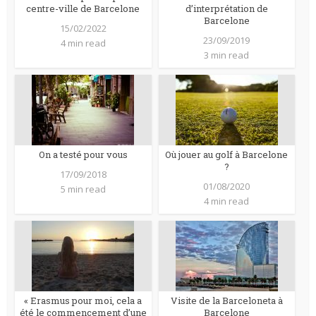
centre-ville de Barcelone
d’interprétation de
Barcelone
15/02/2022
23/09/2019
4 min read
3 min read
On a testé pour vous
Où jouer au golf à Barcelone
?
17/09/2018
01/08/2020
5 min read
4 min read
« Erasmus pour moi, cela a
Visite de la Barceloneta à
été le commencement d’une
Barcelone