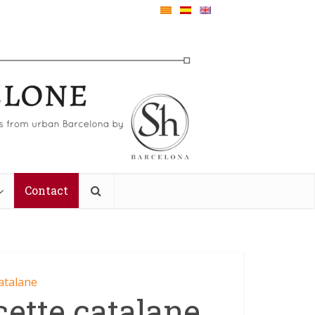
Contact
atalane
cette catalane