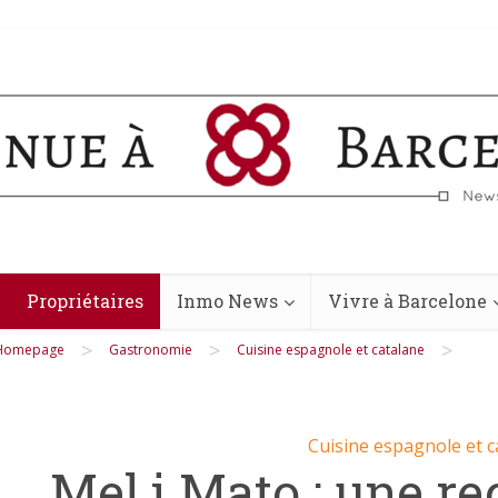
Propriétaires
Inmo News
Vivre à Barcelone
>
>
>
Homepage
Gastronomie
Cuisine espagnole et catalane
Cuisine espagnole et c
Mel i Mato : une re