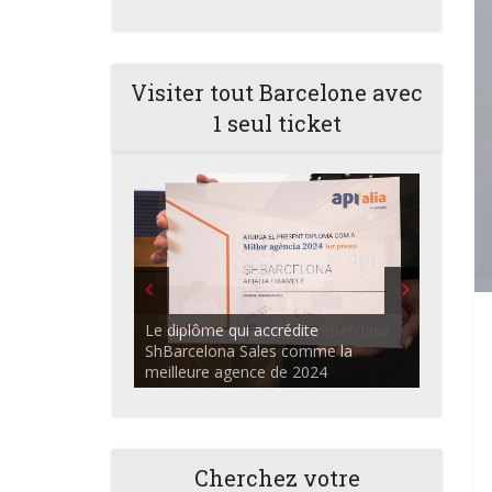
Visiter tout Barcelone avec
1 seul ticket
ShBarcelona Agents commerciaux
discutant dans l'auditorium du
Centre Apialia
Cherchez votre