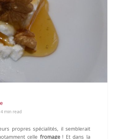
se
4 min read
rs propres spécialités, il semblerait
t notamment celle
fromage
! Et dans la