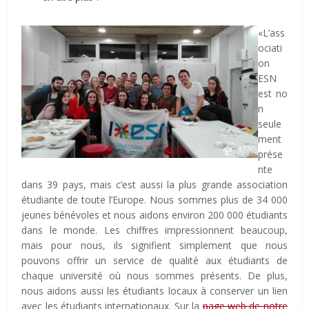
«L’ass
ociati
on
ESN
est no
n
seule
ment
prése
nte
dans 39 pays, mais c’est aussi la plus grande association
étudiante de toute l’Europe. Nous sommes plus de 34 000
jeunes bénévoles et nous aidons environ 200 000 étudiants
dans le monde. Les chiffres impressionnent beaucoup,
mais pour nous, ils signifient simplement que nous
pouvons offrir un service de qualité aux étudiants de
chaque université où nous sommes présents. De plus,
nous aidons aussi les étudiants locaux à conserver un lien
avec les étudiants internationaux. Sur la
page web de notre