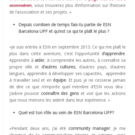
association
, vous trouverez plus d’information sur l’histoire
de l’association et ses projets. »
Depuis combien de temps fais-tu partie de ESN
Barcelona UPF et qu’est ce qui te plaît le plus ?
«Je suis entrée à ESN en septembre 2013. Ce qui me plaît le
plus dans cette aventure, c’est l’opportunité
d’apprendre
.
Apprendre à
aider
, à comprendre les autres, à connaître sa
propre ville et
d’autres cultures
, d’autres pays, d’autres
langues, apprendre à développer ses capacités, apprendre
à travailler seul et en
équipe
. Et puis je ne cesserai jamais
de dire ce que n’importe quel membre d’ESN vous dira :
j’adore pouvoir
connaître des gens
et voir que les actions
que nous menons les aident dans leur expérience. »
Quel est ton rôle au sein de ESN Barcelona UPF?
«Pendant deux ans, j’ai été
community manager
. Je me
chargeai de la communication interne et externe, avec